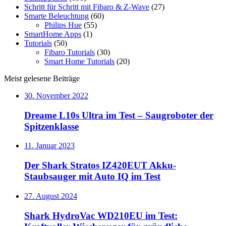
Schritt für Schritt mit Fibaro & Z-Wave
(27)
Smarte Beleuchtung
(60)
Philips Hue
(55)
SmartHome Apps
(1)
Tutorials
(50)
Fibaro Tutorials
(30)
Smart Home Tutorials
(20)
Meist gelesene Beiträge
30. November 2022
Dreame L10s Ultra im Test – Saugroboter der
Spitzenklasse
11. Januar 2023
Der Shark Stratos IZ420EUT Akku-
Staubsauger mit Auto IQ im Test
27. August 2024
Shark HydroVac WD210EU im Test: