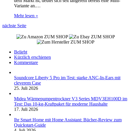
dem Markt ist, deutet sich seit längerem bereits eine Mini-
Variante an.…
Mehr lesen »
nächste Seite
ZUM SHOP
ZUM SHOP
ZUM SHOP
Beliebt
Kürzlich erschienen
Kommentare
Soundcore Liberty 5 Pro im Test: starke ANC-In-Ears mit
cleverem Case
25. Juli 2026
Midea Wärmepumpentrockner V3 Series MDV3EH100D im
Test: Das 10-kg-Kraftpaket für moderne Haushalte
17. Juli 2026
Ihr Smart Home mit Home Assistant: Bücher-Review zum
Quickstart-Guide
4. Juli 2026