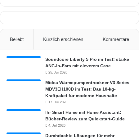
o
r
n
s
w
c
u
h
r
i
d
e
Beliebt
Kürzlich erschienen
Kommentare
e
n
a
e
n
n
Soundcore Liberty 5 Pro im Test: starke
g
ANC-In-Ears mit cleverem Case
e
25. Juli 2026
k
ü
Midea Wärmepumpentrockner V3 Series
n
MDV3EH100D im Test: Das 10-kg-
d
Kraftpaket für moderne Haushalte
i
17. Juli 2026
g
Ihr Smart Home mit Home Assistant:
t
Bücher-Review zum Quickstart-Guide
4. Juli 2026
Durchdachte Lösungen für mehr