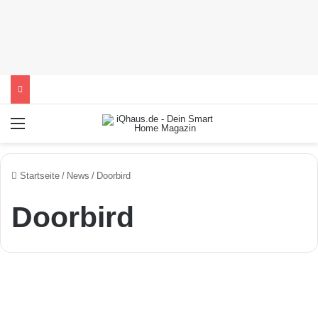
Menü
Startseite
/
News
/
Doorbird
Doorbird
N
e
u