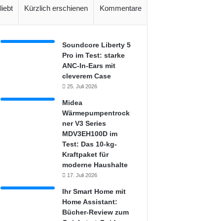
liebt
Kürzlich erschienen
Kommentare
Soundcore Liberty 5
Pro im Test: starke
ANC-In-Ears mit
cleverem Case
25. Juli 2026
Midea
Wärmepumpentrock
ner V3 Series
MDV3EH100D im
Test: Das 10-kg-
Kraftpaket für
moderne Haushalte
17. Juli 2026
Ihr Smart Home mit
Home Assistant:
Bücher-Review zum