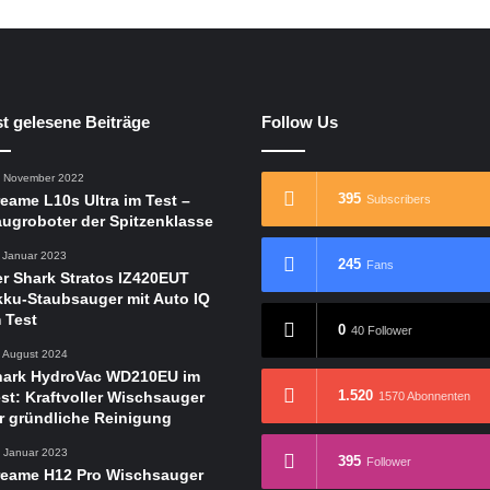
t gelesene Beiträge
Follow Us
. November 2022
395
eame L10s Ultra im Test –
Subscribers
ugroboter der Spitzenklasse
. Januar 2023
245
Fans
r Shark Stratos IZ420EUT
ku-Staubsauger mit Auto IQ
 Test
0
40 Follower
. August 2024
hark HydroVac WD210EU im
1.520
st: Kraftvoller Wischsauger
1570 Abonnenten
r gründliche Reinigung
. Januar 2023
395
Follower
reame H12 Pro Wischsauger