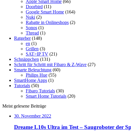
Apple Smart Home
(66)
Doorbird
(11)
Google Smart Home
(164)
Nuki
(2)
Rabatte in Onlineshops
(2)
Sonos
(1)
Thread
(1)
Ratgeber
(148)
en
(1)
Grillen
(3)
SAT>IP TV
(21)
Schnäppchen
(131)
Schritt für Schritt mit Fibaro & Z-Wave
(27)
Smarte Beleuchtung
(60)
Philips Hue
(55)
SmartHome Apps
(1)
Tutorials
(50)
Fibaro Tutorials
(30)
Smart Home Tutorials
(20)
Meist gelesene Beiträge
30. November 2022
Dreame L10s Ultra im Test – Saugroboter der Sp