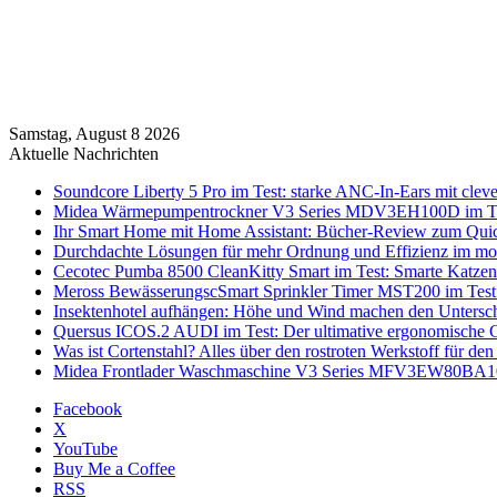
Samstag, August 8 2026
Aktuelle Nachrichten
Soundcore Liberty 5 Pro im Test: starke ANC-In-Ears mit clev
Midea Wärmepumpentrockner V3 Series MDV3EH100D im Test:
Ihr Smart Home mit Home Assistant: Bücher-Review zum Quic
Durchdachte Lösungen für mehr Ordnung und Effizienz im mo
Cecotec Pumba 8500 CleanKitty Smart im Test: Smarte Katzento
Meross BewässerungscSmart Sprinkler Timer MST200 im Test:
Insektenhotel aufhängen: Höhe und Wind machen den Untersc
Quersus ICOS.2 AUDI im Test: Der ultimative ergonomische G
Was ist Cortenstahl? Alles über den rostroten Werkstoff für den
Midea Frontlader Waschmaschine V3 Series MFV3EW80BA10 i
Facebook
X
YouTube
Buy Me a Coffee
RSS