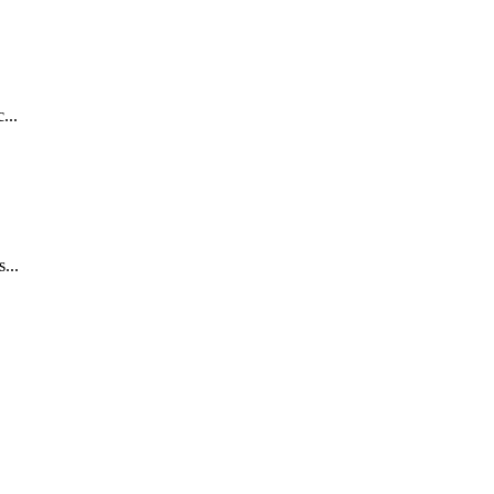
...
...