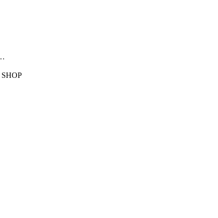
h…
 SHOP