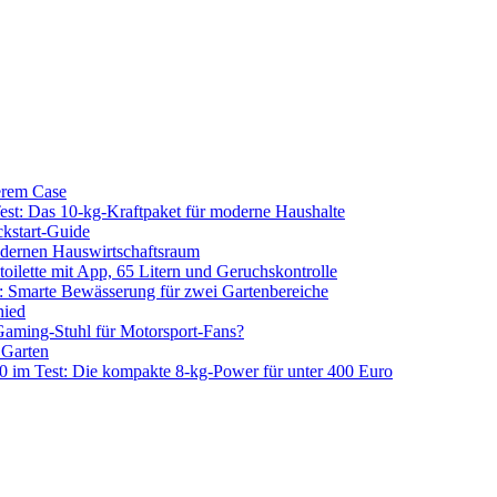
erem Case
 Das 10-kg-Kraftpaket für moderne Haushalte
kstart-Guide
dernen Hauswirtschaftsraum
ilette mit App, 65 Litern und Geruchskontrolle
 Smarte Bewässerung für zwei Gartenbereiche
hied
aming-Stuhl für Motorsport-Fans?
 Garten
m Test: Die kompakte 8-kg-Power für unter 400 Euro