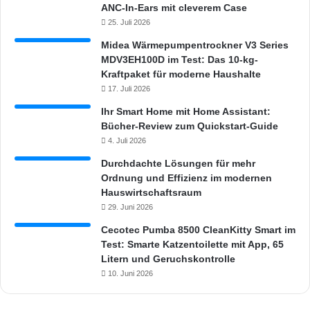
l
ANC-In-Ears mit cleverem Case
m
25. Juli 2026
i
Midea Wärmepumpentrockner V3 Series
l
MDV3EH100D im Test: Das 10-kg-
c
Kraftpaket für moderne Haushalte
h
17. Juli 2026
s
a
Ihr Smart Home mit Home Assistant:
u
Bücher-Review zum Quickstart-Guide
i
4. Juli 2026
n
S
Durchdachte Lösungen für mehr
a
Ordnung und Effizienz im modernen
c
Hauswirtschaftsraum
h
29. Juni 2026
e
Cecotec Pumba 8500 CleanKitty Smart im
n
Test: Smarte Katzentoilette mit App, 65
S
Litern und Geruchskontrolle
m
10. Juni 2026
a
r
t