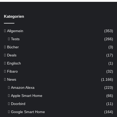
H
o
m
Kategorien
e
?
Allgemein
(353)
Tests
(266)
Bücher
(3)
Deals
(17)
Englisch
(1)
Fibaro
(32)
News
(1.166)
Amazon Alexa
(223)
Apple Smart Home
(66)
Doorbird
(11)
Google Smart Home
(164)