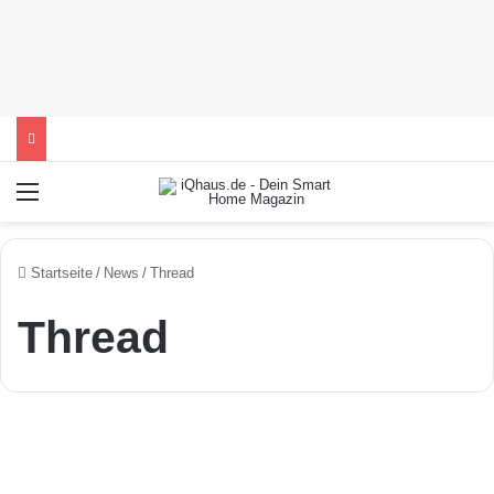
Menü
Startseite
/
News
/
Thread
Thread
T
h
r