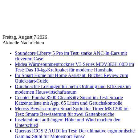
Freitag, August 7 2026
Aktuelle Nachrichten
Soundcore Liberty 5 Pro im Test: starke ANC-In-Ears mit
cleverem Case
Midea Wärmepumpentrockner V3 Series MDV3EH100D im
Test: Das 10-kg-Kraftpaket für moderne Haushalte
Ihr Smart Home mit Home Assistant: Bücher-Review zum
Quickstart-Guide
Durchdachte Lösungen für mehr Ordnung und Effizienz im
modernen Hauswirtschaftsraum
Cecotec Pumba 8500 CleanKitty Smart im Test: Smarte
Katzentoilette mit App, 65 Litern und Geruchskontrolle
Meross BewässerungscSmart Sprinkler Timer MST200 im
Test: Smarte Bewässerung für zwei Gartenbereiche
Insektenhotel aufhängen: Höhe und Wind machen den
Unterschied
Quersus ICOS.2 AUDI im Test: Der ultimative ergonomische
Gaming-Stuhl für Motorsport-Fans?