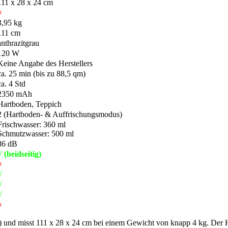
111 x 28 x 24 cm
×
3,95 kg
111 cm
anthrazitgrau
120 W
Keine Angabe des Herstellers
ca. 25 min (bis zu 88,5 qm)
ca. 4 Std
2350 mAh
Hartboden, Teppich
2 (Hartboden- & Auffrischungsmodus)
Frischwasser: 360 ml
Schmutzwasser: 500 ml
86 dB
√ (beidseitig)
×
√
√
√
×
 und misst 111 x 28 x 24 cm bei einem Gewicht von knapp 4 kg. Der H