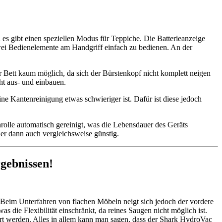
s gibt einen speziellen Modus für Teppiche. Die Batterieanzeige
wei Bedienelemente am Handgriff einfach zu bedienen. An der
r Bett kaum möglich, da sich der Bürstenkopf nicht komplett neigen
ht aus- und einbauen.
ne Kantenreinigung etwas schwieriger ist. Dafür ist diese jedoch
nrolle automatisch gereinigt, was die Lebensdauer des Geräts
 er dann auch vergleichsweise günstig.
gebnissen!
 Beim Unterfahren von flachen Möbeln neigt sich jedoch der vordere
s die Flexibilität einschränkt, da reines Saugen nicht möglich ist.
ert werden. Alles in allem kann man sagen, dass der Shark HydroVac