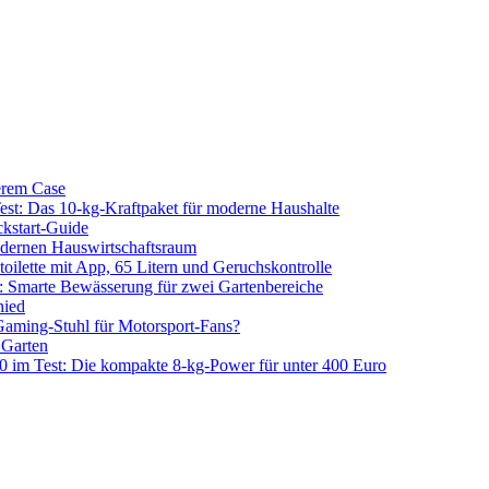
erem Case
 Das 10-kg-Kraftpaket für moderne Haushalte
kstart-Guide
dernen Hauswirtschaftsraum
ilette mit App, 65 Litern und Geruchskontrolle
 Smarte Bewässerung für zwei Gartenbereiche
hied
aming-Stuhl für Motorsport-Fans?
 Garten
m Test: Die kompakte 8-kg-Power für unter 400 Euro