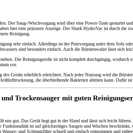
n. Der Saug-/Wischvorgang wird über eine Power-Taste gestartet und e
haben hier eine präzisere Anzeige. Der Shark HydroVac ist durch die z
hmere Reinigung.
igung sehr einfach. Allerdings ist der Putzvorgang unter dem Sofa ode
chwassers sind besonders einfach. Auch die Bürstenwalze lässt sich leic
stehen. Die Reinigungsrolle ist nicht komplett durchgängig, wodurch ei
stum vor.
g des Geräts erheblich erleichtert. Nach jeder Nutzung wird die Bürste
 Heißlufttrocknung, die überbleibende Bakterien abtöten kann. Dafür ist
- und Trockensauger mit guten Reinigungser
 gut. Das Gerät liegt gut in der Hand und lässt sich leicht führen.
 Funktionalität ist auf gleichzeitiges Saugen und Wischen beschränkt, wa
en Wasser- und Schmutzfilter schnell und einfach entnommen und entle