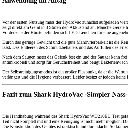
Anwendung im Alltag
Vor der ersten Nutzung muss der HydroVac zunächst aufgeladen werde
zeigt direkt am Gerät in 3 Stufen den Akkustand an. Manche Geräte 
Vorderseite der Bürste befinden sich LED-Leuchten für eine angene
Durch das geringe Gewicht und die gute Manövrierbarkeit ist die Rein
lässt. Das Entleeren des Schmutzbehälters und das Auffüllen des Fris
Nach dem Saugen rastet das Gelenk fest ein und der Sauger kann frei 
antimikrobiell und sorgt für Geruchsfreiheit und beugt Bakterienwach
Der Selbstreinigungsmodus ist ein großer Pluspunkt, da er die Wartun
verlängert und die Hygiene verbessert. Leider besitzt er jedoch keine
Fazit zum
Shark HydroVac
-Simpler Nass
Die Handhabung während des Shark HydroVac WD210EU Test gefällt uns
Teil nicht komplett mit und eine Reinigung ist nicht mehr möglich. Die
Die Konstruktion des Gerätes ist praktisch und durchdacht. So könn