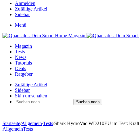
Anmelden
Zufällige Artikel
Sidebar
Menü
Magazin
Tests
News
Tutorials
Deals
Ratgeber
Zufällige Artikel
Sidebar
Skin umschalten
Suchen nach
Startseite
/
Allgemein
/
Tests
/
Shark HydroVac WD210EU im Test: Kraftvo
Allgemein
Tests