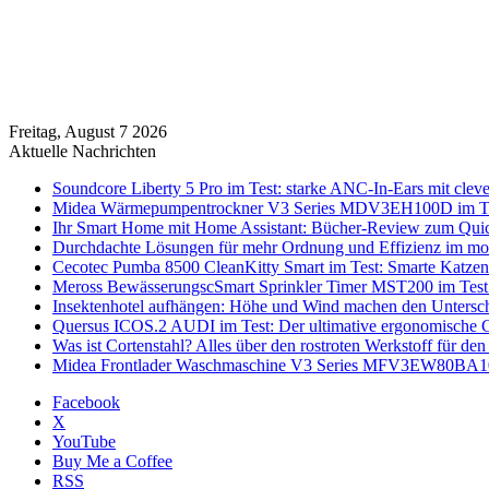
Freitag, August 7 2026
Aktuelle Nachrichten
Soundcore Liberty 5 Pro im Test: starke ANC-In-Ears mit clev
Midea Wärmepumpentrockner V3 Series MDV3EH100D im Test:
Ihr Smart Home mit Home Assistant: Bücher-Review zum Quic
Durchdachte Lösungen für mehr Ordnung und Effizienz im mo
Cecotec Pumba 8500 CleanKitty Smart im Test: Smarte Katzento
Meross BewässerungscSmart Sprinkler Timer MST200 im Test:
Insektenhotel aufhängen: Höhe und Wind machen den Untersc
Quersus ICOS.2 AUDI im Test: Der ultimative ergonomische G
Was ist Cortenstahl? Alles über den rostroten Werkstoff für den
Midea Frontlader Waschmaschine V3 Series MFV3EW80BA10 i
Facebook
X
YouTube
Buy Me a Coffee
RSS