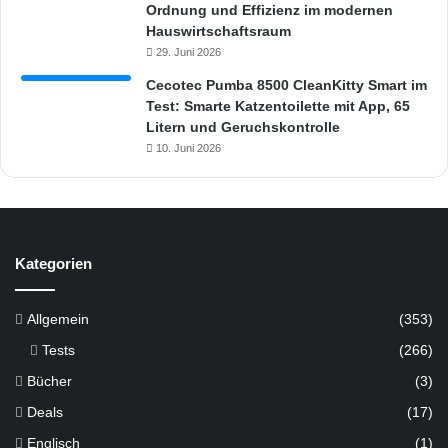
&
Ordnung und Effizienz im modernen
C
Hauswirtschaftsraum
o
29. Juni 2026
.
Cecotec Pumba 8500 CleanKitty Smart im
Test: Smarte Katzentoilette mit App, 65
Litern und Geruchskontrolle
10. Juni 2026
Kategorien
Allgemein
(353)
Tests
(266)
Bücher
(3)
Deals
(17)
Englisch
(1)