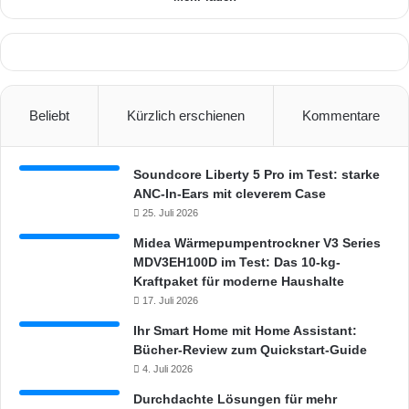
a
7
m
,
m
9
i
8
e
€
r
Beliebt
Kürzlich erschienen
Kommentare
e
n
f
Soundcore Liberty 5 Pro im Test: starke
ü
ANC-In-Ears mit cleverem Case
r
25. Juli 2026
A
m
Midea Wärmepumpentrockner V3 Series
a
MDV3EH100D im Test: Das 10-kg-
z
Kraftpaket für moderne Haushalte
o
17. Juli 2026
n
Ihr Smart Home mit Home Assistant:
E
Bücher-Review zum Quickstart-Guide
c
4. Juli 2026
h
o
Durchdachte Lösungen für mehr