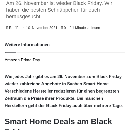
Am 26. November ist wieder Black Friday. Wir
haben die besten Schnäppchen für euch
herausgesucht
Ralf
F
10. November 2021
0
1 Minute zu lesen
o
l
Weitere Informationen
l
o
Amazon Prime Day
w
o
Wie jedes Jahr gibt es am 26. November zum Black Friday
n
wieder zahlreiche Angebote in Sachen Smart Home.
X
Verschiedene Hersteller reduzieren für einen begrenzten
Zeitraum die Preise ihrer Produkte. Bei manchen
Herstellern geht der Black Friday auch über mehrere Tage.
Smart Home Deals am Black