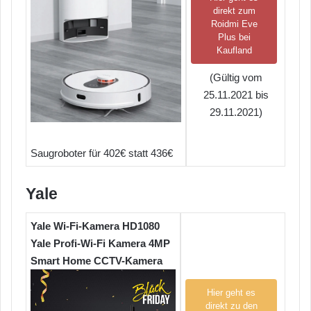
direkt zum
Roidmi Eve
Plus bei
Kaufland
(Gültig vom
25.11.2021 bis
29.11.2021)
Saugroboter für 402€ statt 436€
Yale
Yale Wi-Fi-Kamera HD1080
Yale Profi-Wi-Fi Kamera 4MP
Smart Home CCTV-Kamera
Hier geht es
direkt zu den