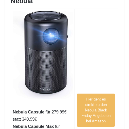
Nebula
Hier geht es
direkt zu den
Nebula Black
Nebula Capsule
für 279,99€
Friday Angeboten
statt 349,99€
bei Amazon
Nebula Capsule Max
für