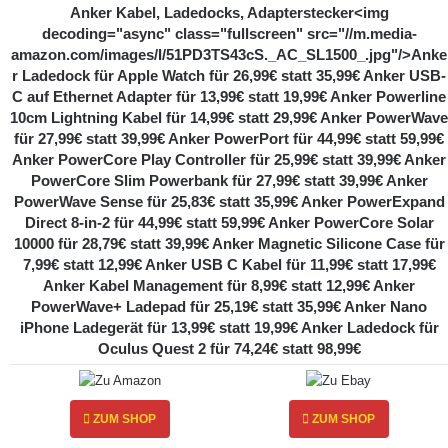
s
Anker Kabel, Ladedocks, Adapterstecker<img
D
decoding="async" class="fullscreen" src="//m.media-
a
amazon.com/images/I/51PD3TS43cS._AC_SL1500_.jpg"/>Anke
y
Singles Day 2021 - Die besten Smart Home
r Ladedock für Apple Watch für 26,99€ statt 35,99€ Anker USB-
2
Schnäppchen
C auf Ethernet Adapter für 13,99€ statt 19,99€ Anker Powerline
0
10cm Lightning Kabel für 14,99€ statt 29,99€ Anker PowerWave
2
C
für 27,99€ statt 39,99€ Anker PowerPort für 44,99€ statt 59,99€
1
e
Anker PowerCore Play Controller für 25,99€ statt 39,99€ Anker
-
c
PowerCore Slim Powerbank für 27,99€ statt 39,99€ Anker
D
o
PowerWave Sense für 25,83€ statt 35,99€ Anker PowerExpand
i
t
Direct 8-in-2 für 44,99€ statt 59,99€ Anker PowerCore Solar
e
e
10000 für 28,79€ statt 39,99€ Anker Magnetic Silicone Case für
b
c
7,99€ statt 12,99€ Anker USB C Kabel für 11,99€ statt 17,99€
e
K
Anker Kabel Management für 8,99€ statt 12,99€ Anker
s
a
PowerWave+ Ladepad für 25,19€ statt 35,99€ Anker Nano
t
f
Cecotec Kaffeevollautomat Cumbia Power Matic-
iPhone Ladegerät für 13,99€ statt 19,99€ Anker Ladedock für
e
f
CCINO 9000 Serie im Vergleich
Oculus Quest 2 für 74,24€ statt 98,99€
n
e
S
e
m
v
ZUM SHOP
ZUM SHOP
Ähnliche Artikel
a
o