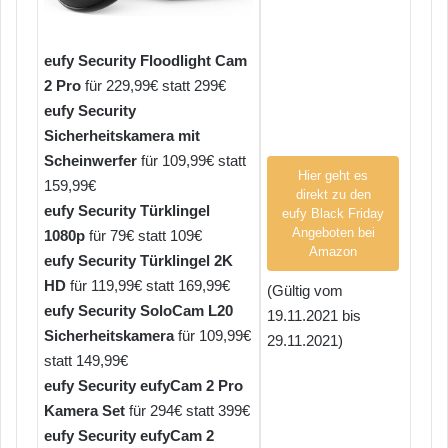
eufy Security Floodlight Cam
2 Pro
für 229,99€ statt 299€
eufy Security
Sicherheitskamera mit
Scheinwerfer
für 109,99€ statt
Hier geht es
159,99€
direkt zu den
eufy Security Türklingel
eufy Black Friday
Angeboten bei
1080p
für 79€ statt 109€
Amazon
eufy Security Türklingel 2K
HD
für 119,99€ statt 169,99€
(Gültig vom
eufy Security SoloCam L20
19.11.2021 bis
Sicherheitskamera
für 109,99€
29.11.2021)
statt 149,99€
eufy Security eufyCam 2 Pro
Kamera Set
für 294€ statt 399€
eufy Security eufyCam 2