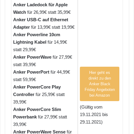
Anker Ladedock für Apple
Watch
für 26,99€ statt 35,99€
Anker USB-C auf Ethernet
Adapter
für 13,99€ statt 19,99€
Anker Powerline 10cm
Lightning Kabel
für 14,99€
statt 29,99€
Anker PowerWave
für 27,99€
statt 39,99€
Anker PowerPort
für 44,99€
Hier geht es
direkt zu den
statt 59,99€
Anker Black
Anker PowerCore Play
Friday Angeboten
Controller
für 25,99€ statt
bei Amazon
39,99€
(Gültig vom
Anker PowerCore Slim
19.11.2021 bis
Powerbank
für 27,99€ statt
29.11.2021)
39,99€
Anker PowerWave Sense
für