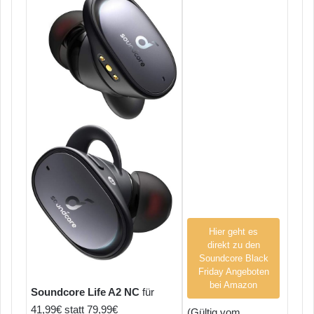
Hier geht es
direkt zu den
Soundcore Black
Friday Angeboten
bei Amazon
Soundcore Life A2 NC
für
41,99€ statt 79,99€
(Gültig vom