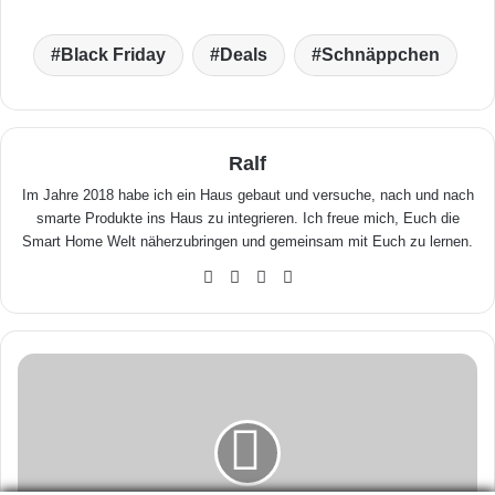
Black Friday
Deals
Schnäppchen
Ralf
Im Jahre 2018 habe ich ein Haus gebaut und versuche, nach und nach
smarte Produkte ins Haus zu integrieren. Ich freue mich, Euch die
Smart Home Welt näherzubringen und gemeinsam mit Euch zu lernen.
We
Fa
X
Yo
bse
ceb
uTu
ite
ook
be
S
i
n
g
l
e