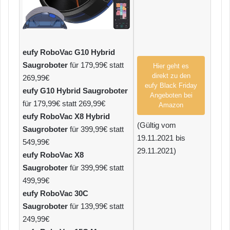
eufy RoboVac G10 Hybrid
Saugroboter
für 179,99€ statt
Hier geht es
direkt zu den
269,99€
eufy Black Friday
eufy G10 Hybrid Saugroboter
Angeboten bei
für 179,99€ statt 269,99€
Amazon
eufy RoboVac X8 Hybrid
(Gültig vom
Saugroboter
für 399,99€ statt
19.11.2021 bis
549,99€
29.11.2021)
eufy RoboVac X8
Saugroboter
für 399,99€ statt
499,99€
eufy RoboVac 30C
Saugroboter
für 139,99€ statt
249,99€