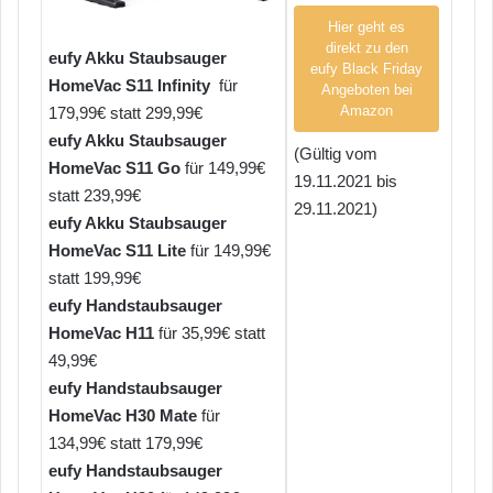
Hier geht es
direkt zu den
eufy Akku Staubsauger
eufy Black Friday
HomeVac S11 Infinity
für
Angeboten bei
Amazon
179,99€ statt 299,99€
eufy Akku Staubsauger
(Gültig vom
HomeVac S11 Go
für 149,99€
19.11.2021 bis
statt 239,99€
29.11.2021)
eufy Akku Staubsauger
HomeVac S11 Lite
für 149,99€
statt 199,99€
eufy Handstaubsauger
HomeVac H11
für 35,99€ statt
49,99€
eufy Handstaubsauger
HomeVac H30 Mate
für
134,99€ statt 179,99€
eufy Handstaubsauger