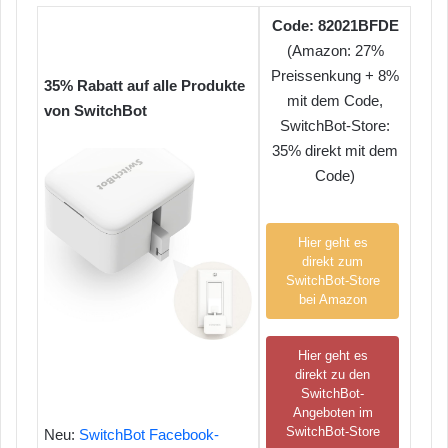
Code: 82021BFDE
(Amazon: 27%
Preissenkung + 8%
35% Rabatt auf alle Produkte
mit dem Code,
von SwitchBot
SwitchBot-Store:
35% direkt mit dem
Code)
Hier geht es
direkt zum
SwitchBot-Store
bei Amazon
Hier geht es
direkt zu den
SwitchBot-
Angeboten im
SwitchBot-Store
Neu:
SwitchBot Facebook-