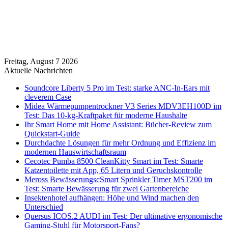
Freitag, August 7 2026
Aktuelle Nachrichten
Soundcore Liberty 5 Pro im Test: starke ANC-In-Ears mit
cleverem Case
Midea Wärmepumpentrockner V3 Series MDV3EH100D im
Test: Das 10-kg-Kraftpaket für moderne Haushalte
Ihr Smart Home mit Home Assistant: Bücher-Review zum
Quickstart-Guide
Durchdachte Lösungen für mehr Ordnung und Effizienz im
modernen Hauswirtschaftsraum
Cecotec Pumba 8500 CleanKitty Smart im Test: Smarte
Katzentoilette mit App, 65 Litern und Geruchskontrolle
Meross BewässerungscSmart Sprinkler Timer MST200 im
Test: Smarte Bewässerung für zwei Gartenbereiche
Insektenhotel aufhängen: Höhe und Wind machen den
Unterschied
Quersus ICOS.2 AUDI im Test: Der ultimative ergonomische
Gaming-Stuhl für Motorsport-Fans?