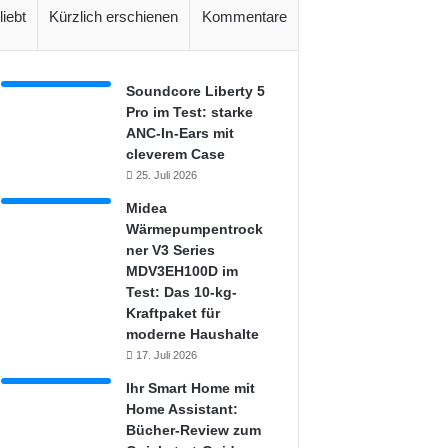
liebt
Kürzlich erschienen
Kommentare
Soundcore Liberty 5
Pro im Test: starke
ANC-In-Ears mit
cleverem Case
25. Juli 2026
Midea
Wärmepumpentrock
ner V3 Series
MDV3EH100D im
Test: Das 10-kg-
Kraftpaket für
moderne Haushalte
17. Juli 2026
Ihr Smart Home mit
Home Assistant:
Bücher-Review zum