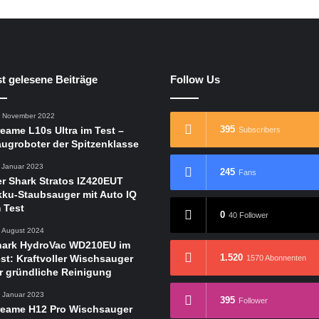
t gelesene Beiträge
Follow Us
. November 2022
395
eame L10s Ultra im Test –
Subscribers
ugroboter der Spitzenklasse
. Januar 2023
245
Fans
r Shark Stratos IZ420EUT
ku-Staubsauger mit Auto IQ
 Test
0
40 Follower
. August 2024
hark HydroVac WD210EU im
1.520
st: Kraftvoller Wischsauger
1570 Abonnenten
r gründliche Reinigung
. Januar 2023
395
Follower
reame H12 Pro Wischsauger