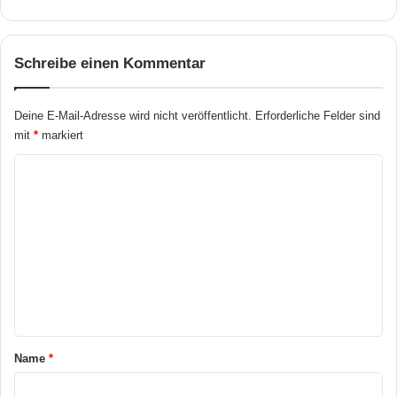
N
e
w
Schreibe einen Kommentar
s
!
Deine E-Mail-Adresse wird nicht veröffentlicht.
Erforderliche Felder sind
mit
*
markiert
K
o
m
m
e
n
t
a
Name
*
r