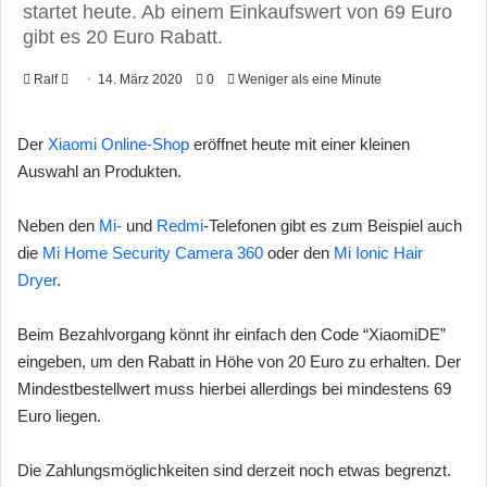
startet heute. Ab einem Einkaufswert von 69 Euro
gibt es 20 Euro Rabatt.
Ralf
F
14. März 2020
0
Weniger als eine Minute
o
l
Der
Xiaomi Online-Shop
eröffnet heute mit einer kleinen
l
Auswahl an Produkten.
o
w
Neben den
Mi-
und
Redmi
-Telefonen gibt es zum Beispiel auch
o
die
Mi Home Security Camera 360
oder den
Mi Ionic Hair
n
Dryer
.
X
Beim Bezahlvorgang könnt ihr einfach den Code “XiaomiDE”
eingeben, um den Rabatt in Höhe von 20 Euro zu erhalten. Der
Mindestbestellwert muss hierbei allerdings bei mindestens 69
Euro liegen.
Die Zahlungsmöglichkeiten sind derzeit noch etwas begrenzt.