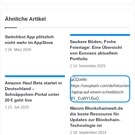
i
a
f
c
y
h
Ähnliche Artikel
[
e
U
:
p
F
Switchbot App plötzlich
d
o
Saubere Böden, Frohe
nicht mehr im AppStore
a
l
Feiertage: Eine Übersicht
26. März 2026
t
g
von Ecovacs aktuellem
e
t
Portfolio
]
u
14. November 2025
n
s
Amazon Haul Beta startet in
b
Deutschland –
e
Schnäppchen-Portal unter
i
20 € geht live
G
15. Juli 2025
Warum Blockchainwelt.de
o
die beste Ressource für
o
Updates zur Blockchain-
g
Technologie ist
l
18. September 2024
e