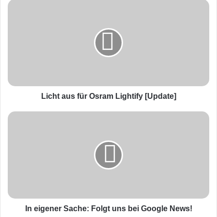
L
i
c
h
t
a
u
s
f
ü
Licht aus für Osram Lightify [Update]
r
O
I
s
n
r
e
a
i
m
g
L
e
i
n
g
e
h
r
t
S
In eigener Sache: Folgt uns bei Google News!