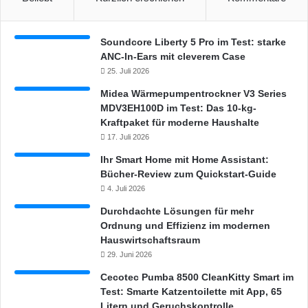
m
o
d
Soundcore Liberty 5 Pro im Test: starke
e
ANC-In-Ears mit cleverem Case
r
25. Juli 2026
n
Midea Wärmepumpentrockner V3 Series
e
MDV3EH100D im Test: Das 10-kg-
H
Kraftpaket für moderne Haushalte
a
u
17. Juli 2026
s
Ihr Smart Home mit Home Assistant:
h
Bücher-Review zum Quickstart-Guide
a
4. Juli 2026
l
t
Durchdachte Lösungen für mehr
e
Ordnung und Effizienz im modernen
Hauswirtschaftsraum
29. Juni 2026
Cecotec Pumba 8500 CleanKitty Smart im
Test: Smarte Katzentoilette mit App, 65
Litern und Geruchskontrolle