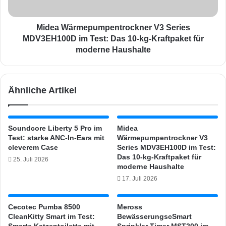
f
r
ü
m
r
e
Midea Wärmepumpentrockner V3 Series
m
p
MDV3EH100D im Test: Das 10-kg-Kraftpaket für
e
u
moderne Haushalte
h
m
r
p
O
e
Ähnliche Artikel
r
n
d
t
n
r
u
o
Soundcore Liberty 5 Pro im
Midea
n
c
Test: starke ANC-In-Ears mit
Wärmepumpentrockner V3
g
k
cleverem Case
Series MDV3EH100D im Test:
u
n
Das 10-kg-Kraftpaket für
25. Juli 2026
n
e
moderne Haushalte
d
r
17. Juli 2026
E
V
f
3
f
Cecotec Pumba 8500
Meross
S
CleanKitty Smart im Test:
BewässerungscSmart
i
e
Smarte Katzentoilette mit
Sprinkler Timer MST200 im