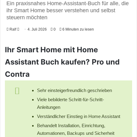
Ein praxisnahes Home-Assistant-Buch für alle, die
ihr Smart Home besser verstehen und selbst
steuern möchten
Ralf
F
4. Juli 2026
0
6 Minuten zu lesen
o
l
Ihr Smart Home mit Home
l
o
Assistant Buch kaufen? Pro und
w
Contra
o
n
X
Sehr einsteigerfreundlich geschrieben
Viele bebilderte Schritt-für-Schritt-
Anleitungen
Verständlicher Einstieg in Home Assistant
Behandelt Installation, Einrichtung,
Automationen, Backups und Sicherheit