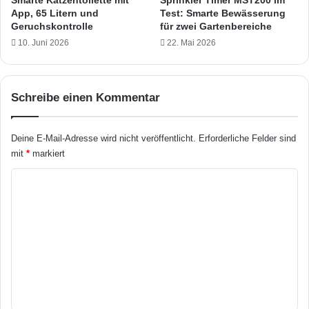
z
r
App, 65 Litern und
Test: Smarte Bewässerung
i
i
Geruchskontrolle
für zwei Gartenbereiche
e
e
10. Juni 2026
22. Mai 2026
n
s
z
M
i
D
m
V
Schreibe einen Kommentar
m
3
o
E
d
H
Deine E-Mail-Adresse wird nicht veröffentlicht.
Erforderliche Felder sind
e
1
mit
*
markiert
r
0
n
0
K
e
D
o
n
i
H
m
m
a
T
m
u
e
e
s
s
w
t
n
i
:
t
r
D