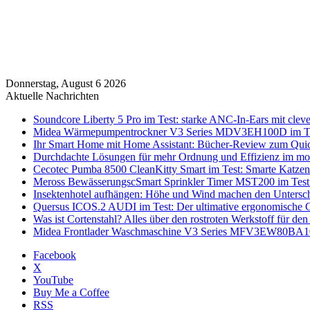
Donnerstag, August 6 2026
Aktuelle Nachrichten
Soundcore Liberty 5 Pro im Test: starke ANC-In-Ears mit clev
Midea Wärmepumpentrockner V3 Series MDV3EH100D im Test:
Ihr Smart Home mit Home Assistant: Bücher-Review zum Quic
Durchdachte Lösungen für mehr Ordnung und Effizienz im mo
Cecotec Pumba 8500 CleanKitty Smart im Test: Smarte Katzento
Meross BewässerungscSmart Sprinkler Timer MST200 im Test:
Insektenhotel aufhängen: Höhe und Wind machen den Untersc
Quersus ICOS.2 AUDI im Test: Der ultimative ergonomische G
Was ist Cortenstahl? Alles über den rostroten Werkstoff für den
Midea Frontlader Waschmaschine V3 Series MFV3EW80BA10 i
Facebook
X
YouTube
Buy Me a Coffee
RSS