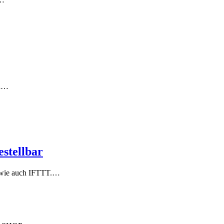
nd…
stellbar
sowie auch IFTTT.…