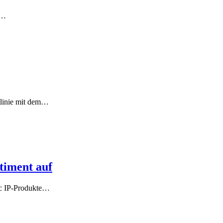
e…
tlinie mit dem…
timent auf
ic IP-Produkte…