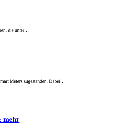
nen, die unter…
 Smart Meters zugestanden. Dabei…
& mehr
e…