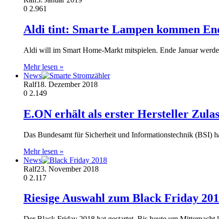
0
2.961
Aldi tint: Smarte Lampen kommen End
Aldi will im Smart Home-Markt mitspielen. Ende Januar werden
Mehr lesen »
News
Ralf
18. Dezember 2018
0
2.149
E.ON erhält als erster Hersteller Zul
Das Bundesamt für Sicherheit und Informationstechnik (BSI) 
Mehr lesen »
News
Ralf
23. November 2018
0
2.117
Riesige Auswahl zum Black Friday 20
Der Black Friday 2018 hat gestartet. Bis heute um Mitternach