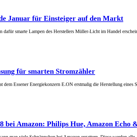
e Januar für Einsteiger auf den Markt
 dafür smarte Lampen des Herstellers Müller-Licht im Handel erschei
assung für smarten Stromzähler
hat dem Essener Energiekonzern E.ON erstmalig die Herstellung eines
18 bei Amazon: Philips Hue, Amazon Echo 
t kann man viele Schnäppchen bei Amazon ergattern. Diese werden all