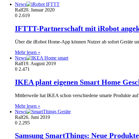
News
Ralf
20. Januar 2020
0
2.619
IFTTT-Partnerschaft mit iRobot ange
Über die iRobot Home-App können Nutzer ab sofort Geräte und
Mehr lesen »
News
Ralf
19. August 2019
0
2.471
IKEA plant eigenen Smart Home Gesch
Mittlerweile hat IKEA schon verschiedene smarte Produkte auf
Mehr lesen »
News
Ralf
26. Juni 2019
0
2.295
Samsung SmartThings: Neue Produkte 