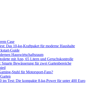
erem Case
 Das 10-kg-Kraftpaket für moderne Haushalte
kstart-Guide
dernen Hauswirtschaftsraum
ilette mit App, 65 Litern und Geruchskontrolle
 Smarte Bewässerung für zwei Gartenbereiche
hied
aming-Stuhl für Motorsport-Fans?
 Garten
m Test: Die kompakte 8-kg-Power für unter 400 Euro