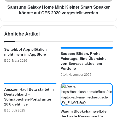
2
a
0
l
Samsung Galaxy Home Mini: Kleiner Smart Speaker
i
a
könnte auf CES 2020 vorgestellt werden
m
x
T
y
e
H
Ähnliche Artikel
s
o
t
m
:
e
Switchbot App plötzlich
O
M
Saubere Böden, Frohe
nicht mehr im AppStore
p
i
Feiertage: Eine Übersicht
26. März 2026
t
n
von Ecovacs aktuellem
i
i
Portfolio
m
:
14. November 2025
a
K
l
l
e
e
Amazon Haul Beta startet in
r
Deutschland –
i
Schnäppchen-Portal unter
S
n
20 € geht live
c
e
h
15. Juli 2025
r
Warum Blockchainwelt.de
u
die beste Ressource für
S