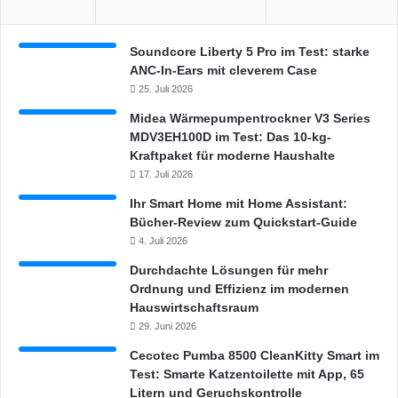
-
e
L
n
e
Soundcore Liberty 5 Pro im Test: starke
u
ANC-In-Ears mit cleverem Case
c
25. Juli 2026
h
t
Midea Wärmepumpentrockner V3 Series
e
MDV3EH100D im Test: Das 10-kg-
?
Kraftpaket für moderne Haushalte
17. Juli 2026
Ihr Smart Home mit Home Assistant:
Bücher-Review zum Quickstart-Guide
4. Juli 2026
Durchdachte Lösungen für mehr
Ordnung und Effizienz im modernen
Hauswirtschaftsraum
29. Juni 2026
Cecotec Pumba 8500 CleanKitty Smart im
Test: Smarte Katzentoilette mit App, 65
Litern und Geruchskontrolle