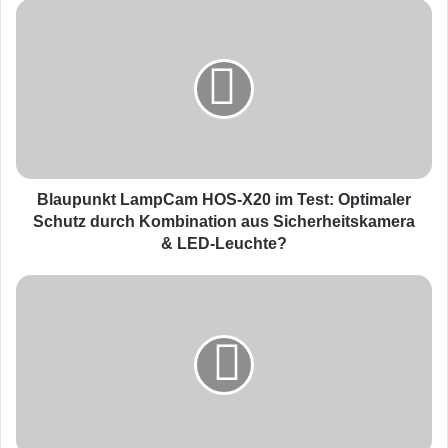
B
l
a
u
p
u
n
k
t
L
Blaupunkt LampCam HOS-X20 im Test: Optimaler
a
Schutz durch Kombination aus Sicherheitskamera
m
& LED-Leuchte?
p
C
S
a
a
m
m
H
s
O
u
S
n
-
g
X
G