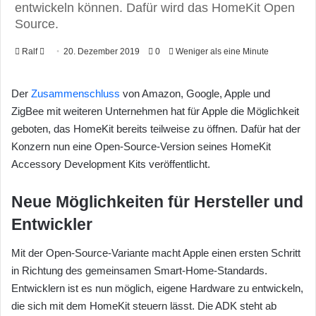
entwickeln können. Dafür wird das HomeKit Open
Source.
Ralf
F
20. Dezember 2019
0
Weniger als eine Minute
o
l
Der
Zusammenschluss
von Amazon, Google, Apple und
l
ZigBee mit weiteren Unternehmen hat für Apple die Möglichkeit
o
geboten, das HomeKit bereits teilweise zu öffnen. Dafür hat der
w
Konzern nun eine Open-Source-Version seines HomeKit
o
Accessory Development Kits veröffentlicht.
n
X
Neue Möglichkeiten für Hersteller und
Entwickler
Mit der Open-Source-Variante macht Apple einen ersten Schritt
in Richtung des gemeinsamen Smart-Home-Standards.
Entwicklern ist es nun möglich, eigene Hardware zu entwickeln,
die sich mit dem HomeKit steuern lässt. Die ADK steht ab