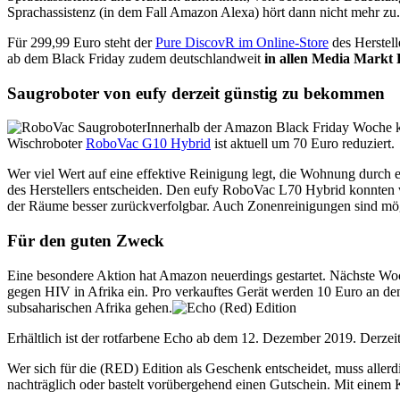
Sprachassistenz (in dem Fall Amazon Alexa) hört dann nicht mehr zu. A
Für 299,99 Euro steht der
Pure DiscovR im Online-Store
des Herstell
ab dem Black Friday zudem deutschlandweit
in allen Media Markt F
Saugroboter von eufy derzeit günstig zu bekommen
Innerhalb der Amazon Black Friday Woche k
Wischroboter
RoboVac G10 Hybrid
ist aktuell um 70 Euro reduziert.
Wer viel Wert auf eine effektive Reinigung legt, die Wohnung durch e
des Herstellers entscheiden. Den eufy RoboVac L70 Hybrid konnten 
der Räume besser zurückverfolgbar. Auch Zonenreinigungen sind mö
Für den guten Zweck
Eine besondere Aktion hat Amazon neuerdings gestartet. Nächste Wo
gegen HIV in Afrika ein. Pro verkauftes Gerät werden 10 Euro an de
subsaharischen Afrika gehen.
Erhältlich ist der rotfarbene Echo ab dem 12. Dezember 2019. Derzei
Wer sich für die (RED) Edition als Geschenk entscheidet, muss aller
nachträglich oder bastelt vorübergehend einen Gutschein. Mit einem