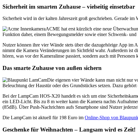
Sicherheit im smarten Zuhause – vielseitig einsetzbar
Sicherheit wird in der kalten Jahreszeit groß geschrieben. Gerade im
ACME hat erst kürzlich eine neue Überwachung
Funktion daher, einem Bewegungsmelder sowie einer Schwenk- und 
Nutzer können ihre vier Wände stets über die dazugehörige App im 
nimmt die Kamera Veränderungen im Sichtfeld wahr. Außerdem ist d
hören, was vor der Kameralinse passiert, sondern auch mit Personen
Das smarte Zuhause von außen sichern
Die eigenen vier Wände kann man nicht nur von
Beleuchtung der Haustür oder des Grundstückes setzen. Dazu gehör
Bei der LampCam HOS-X20 handelt es sich um eine Sicherheitskamera,
ein LED-Licht. Bis zu 8 m weiter kann die Kamera nachts Aufnahmen 
(85dB). Über Push-Nachrichten aufs Smartphone sind Nutzer jederzeit
Die LampCam ist aktuell für 198 Euro im
Online-Shop von Blaupunk
Geschenke für Weihnachten – Langsam wird es Zeit!