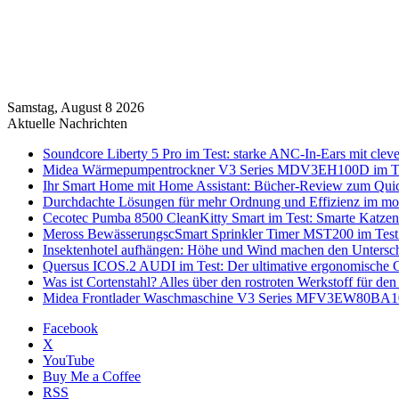
Samstag, August 8 2026
Aktuelle Nachrichten
Soundcore Liberty 5 Pro im Test: starke ANC-In-Ears mit clev
Midea Wärmepumpentrockner V3 Series MDV3EH100D im Test:
Ihr Smart Home mit Home Assistant: Bücher-Review zum Quic
Durchdachte Lösungen für mehr Ordnung und Effizienz im mo
Cecotec Pumba 8500 CleanKitty Smart im Test: Smarte Katzento
Meross BewässerungscSmart Sprinkler Timer MST200 im Test:
Insektenhotel aufhängen: Höhe und Wind machen den Untersc
Quersus ICOS.2 AUDI im Test: Der ultimative ergonomische G
Was ist Cortenstahl? Alles über den rostroten Werkstoff für den
Midea Frontlader Waschmaschine V3 Series MFV3EW80BA10 i
Facebook
X
YouTube
Buy Me a Coffee
RSS