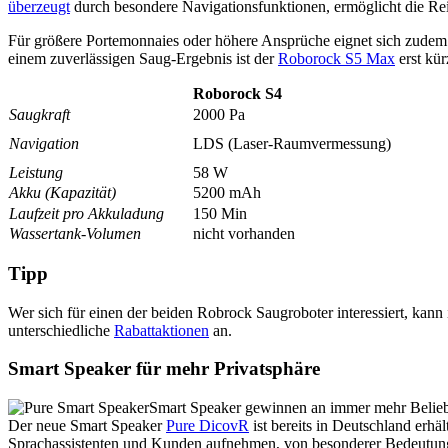
überzeugt
durch besondere Navigationsfunktionen, ermöglicht die Rei
Für größere Portemonnaies oder höhere Ansprüche eignet sich zude
einem zuverlässigen Saug-Ergebnis ist der
Roborock S5 Max
erst kür
Roborock S4
Saugkraft
2000 Pa
Navigation
LDS (Laser-Raumvermessung)
Leistung
58 W
Akku (Kapazität)
5200 mAh
Laufzeit pro Akkuladung
150 Min
Wassertank-Volumen
nicht vorhanden
Tipp
Wer sich für einen der beiden Robrock Saugroboter interessiert, kann
unterschiedliche
Rabattaktionen
an.
Smart Speaker für mehr Privatsphäre
Smart Speaker gewinnen an immer mehr Beliebt
Der neue Smart Speaker
Pure DicovR
ist bereits in Deutschland erhäl
Sprachassistenten und Kunden aufnehmen, von besonderer Bedeutung. P