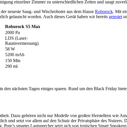
nigung einzelner Zimmer zu unterschiedlichen Zeiten und saugt zuverl
m der neueste Saug- und Wischroboter aus dem Hause
Roborock
. Mit e
zlich gelauncht worden. Auch dieses Gerät haben wir bereits
getestet
un
Roborock S5 Max
2000 Pa
LDS (Laser-
Raumvermessung)
58 W
5200 mAh
150 Min
290 ml
 in den nächsten Tagen einiges sparen. Rund um den Black Friday biete
heit. Dazu gehören nicht nur Modelle von großen Herstellern wie Amaz
tlich und setzt vor allem auf den Schutz der Privatsphäre des Nutzers. D
ure’s smarter Lautsprecher setzt sich von typischen Smart Speakern a