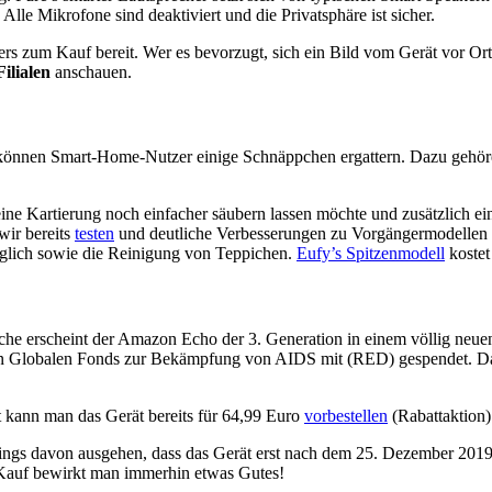
lle Mikrofone sind deaktiviert und die Privatsphäre ist sicher.
ers zum Kauf bereit. Wer es bevorzugt, sich ein Bild vom Gerät vor O
ilialen
anschauen.
önnen Smart-Home-Nutzer einige Schnäppchen ergattern. Dazu gehör
ine Kartierung noch einfacher säubern lassen möchte und zusätzlich ein
wir bereits
testen
und deutliche Verbesserungen zu Vorgängermodellen fes
glich sowie die Reinigung von Teppichen.
Eufy’s Spitzenmodell
kostet
che erscheint der Amazon Echo der 3. Generation in einem völlig neue
n Globalen Fonds z
ur Bekämpfung von AIDS mit (RED) gespendet. D
t kann man das Gerät bereits für 64,99 Euro
vorbestellen
(Rabattaktion)
dings davon ausgehen, dass das Gerät erst nach dem 25. Dezember 2019
 Kauf bewirkt man immerhin etwas Gutes!