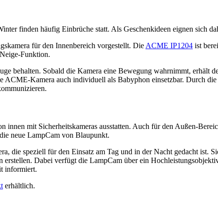
 Winter finden häufig Einbrüche statt. Als Geschenkideen eignen sich 
skamera für den Innenbereich vorgestellt. Die
ACME IP1204
ist bere
Neige-Funktion.
Auge behalten. Sobald die Kamera eine Bewegung wahrnimmt, erhält der
ie ACME-Kamera auch individuell als Babyphon einsetzbar. Durch die
 kommunizieren.
 innen mit Sicherheitskameras ausstatten. Auch für den Außen-Bereich g
t die neue LampCam von Blaupunkt.
 die speziell für den Einsatz am Tag und in der Nacht gedacht ist. S
erstellen. Dabei verfügt die LampCam über ein Hochleistungsobjektiv
 informiert.
t
erhältlich.