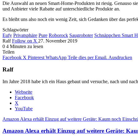
Die Auswahl an neuen Smart-Home-Produkten ist riesig. Genauso sieh
und Anbieter viele Rabatte auf unterschiedliche Produkte an.
Es bleibt uns also noch ein wenig Zeit, sich Gedanken über das pe
Schlagwörter
Eufy
Privatsphäre
Pure
Roborock
Saugroboter
Schnäppchen Smart 
Ralf
Follow on X
27. November 2019
0
4 Minuten zu lesen
Teilen
Facebook
X
Pinterest
WhatsApp
Teile dies per Email.
Ausdrucken
Ralf
Im Jahre 2018 habe ich ein Haus gebaut und versuche, nach und nach
Webseite
Facebook
X
YouTube
Amazon Alexa erhält Einzug auf weitere Geräte: Kaum noch Einschr
Amazon Alexa erhält Einzug auf weitere Geräte: Ka