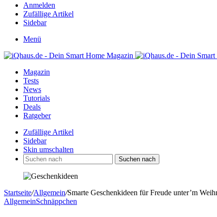
Anmelden
Zufällige Artikel
Sidebar
Menü
Magazin
Tests
News
Tutorials
Deals
Ratgeber
Zufällige Artikel
Sidebar
Skin umschalten
Suchen nach
Startseite
/
Allgemein
/
Smarte Geschenkideen für Freude unter’m Weih
Allgemein
Schnäppchen