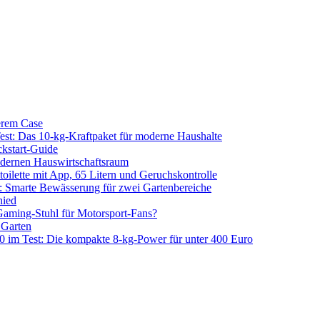
erem Case
 Das 10-kg-Kraftpaket für moderne Haushalte
kstart-Guide
dernen Hauswirtschaftsraum
ilette mit App, 65 Litern und Geruchskontrolle
 Smarte Bewässerung für zwei Gartenbereiche
hied
aming-Stuhl für Motorsport-Fans?
 Garten
m Test: Die kompakte 8-kg-Power für unter 400 Euro