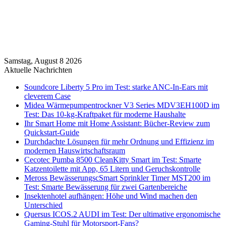
Samstag, August 8 2026
Aktuelle Nachrichten
Soundcore Liberty 5 Pro im Test: starke ANC-In-Ears mit
cleverem Case
Midea Wärmepumpentrockner V3 Series MDV3EH100D im
Test: Das 10-kg-Kraftpaket für moderne Haushalte
Ihr Smart Home mit Home Assistant: Bücher-Review zum
Quickstart-Guide
Durchdachte Lösungen für mehr Ordnung und Effizienz im
modernen Hauswirtschaftsraum
Cecotec Pumba 8500 CleanKitty Smart im Test: Smarte
Katzentoilette mit App, 65 Litern und Geruchskontrolle
Meross BewässerungscSmart Sprinkler Timer MST200 im
Test: Smarte Bewässerung für zwei Gartenbereiche
Insektenhotel aufhängen: Höhe und Wind machen den
Unterschied
Quersus ICOS.2 AUDI im Test: Der ultimative ergonomische
Gaming-Stuhl für Motorsport-Fans?