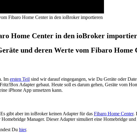
 vom Fibaro Home Center in den ioBroker importieren
aro Home Center in den ioBroker importie
u Geräte und deren Werte vom Fibaro Home 
an. Im
ersten Teil
sind wir darauf eingegangen, wie Du Geräte oder Da
Fritz!Box Adapter gebaut. Heute soll es darum gehen, Geräte vom Hom
 eine iPhone App umsetzen kann.
Es gibt aber im ioBroker keinen Adapter für das
Fibaro Home Center
.
r Homebridge Manager. Dieser Adapter simuliert eine Homebridge und
findest Du
hier
.