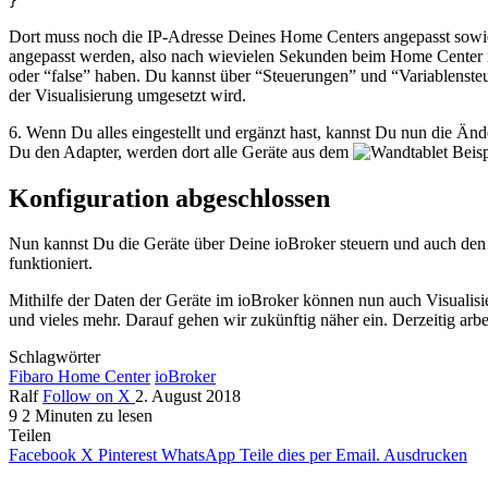
}
Dort muss noch die IP-Adresse Deines Home Centers angepasst sowi
angepasst werden, also nach wievielen Sekunden beim Home Center na
oder “false” haben. Du kannst über “Steuerungen” und “Variablensteu
der Visualisierung umgesetzt wird.
6. Wenn Du alles eingestellt und ergänzt hast, kannst Du nun die Änd
Du den Adapter, werden dort alle Geräte aus dem
Konfiguration abgeschlossen
Nun kannst Du die Geräte über Deine ioBroker steuern und auch den 
funktioniert.
Mithilfe der Daten der Geräte im ioBroker können nun auch Visualisi
und vieles mehr. Darauf gehen wir zukünftig näher ein. Derzeitig ar
Schlagwörter
Fibaro Home Center
ioBroker
Ralf
Follow on X
2. August 2018
9
2 Minuten zu lesen
Teilen
Facebook
X
Pinterest
WhatsApp
Teile dies per Email.
Ausdrucken