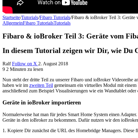
Startseite
/
Tutorials
/
Fibaro Tutorials
/
Fibaro & ioBroker Teil 3: Geräte
Allgemein
Fibaro Tutorials
Tutorials
Fibaro & ioBroker Teil 3: Geräte vom Fib
In diesem Tutorial zeigen wir Dir, wie D
Ralf
Follow on X
2. August 2018
9
2 Minuten zu lesen
N
un steht der dritte Teil zu unserer Fibaro und ioBroker Videoreihe 
haben wir im
zweiten Teil
gemeinsam ein virtuelles Modul mit einem 
anschließend zum Beispiel Visualisierungen wie ein Wandtablet oder
Geräte in ioBroker importieren
Normalerweise hat man für jedes Smart Home System einen Adapter. 
Geräte in den ioBroker zu bekommen. Dafür nutzen wir den ioBroke
1. Kopiere Dir zunächst die URL des Homebridge Managers. Diese 