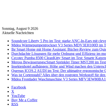
Sonntag, August 9 2026
Aktuelle Nachrichten
Soundcore Liberty 5 Pro im Test: starke ANC-In-Ears mit clev
Midea Wärmepumpentrockner V3 Series MDV3EH100D im Test:
Ihr Smart Home mit Home Assistant: Bücher-Review zum Quic
Durchdachte Lösungen für mehr Ordnung und Effizienz im mo
Cecotec Pumba 8500 CleanKitty Smart im Test: Smarte Katzento
Meross BewässerungscSmart Sprinkler Timer MST200 im Test:
Insektenhotel aufhängen: Höhe und Wind machen den Untersc
Quersus ICOS.2 AUDI im Test: Der ultimative ergonomische G
Was ist Cortenstahl? Alles über den rostroten Werkstoff für den
Midea Frontlader Waschmaschine V3 Series MFV3EW80BA10 i
Facebook
X
YouTube
Buy Me a Coffee
RSS