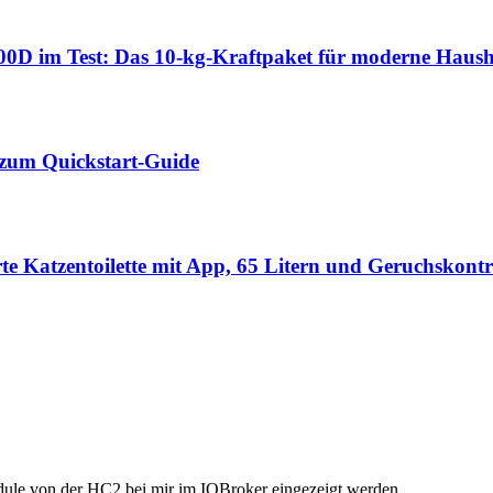
 im Test: Das 10-kg-Kraftpaket für moderne Haush
 zum Quickstart-Guide
e Katzentoilette mit App, 65 Litern und Geruchskontr
odule von der HC2 bei mir im IOBroker eingezeigt werden.