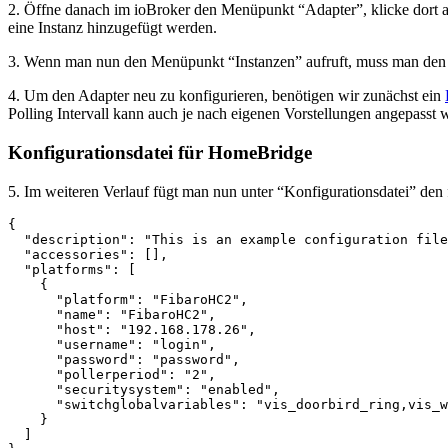
2. Öffne danach im ioBroker den Menüpunkt “Adapter”, klicke dort a
eine Instanz hinzugefügt werden.
3. Wenn man nun den Menüpunkt “Instanzen” aufruft, muss man den H
4. Um den Adapter neu zu konfigurieren, benötigen wir zunächst ein
Polling Intervall kann auch je nach eigenen Vorstellungen angepasst
Konfigurationsdatei für HomeBridge
5. Im weiteren Verlauf fügt man nun unter “Konfigurationsdatei” de
{

  "description": "This is an example configuration file
  "accessories": [],

  "platforms": [

    {

      "platform": "FibaroHC2",

      "name": "FibaroHC2",

      "host": "192.168.178.26",

      "username": "login",

      "password": "password",

      "pollerperiod": "2",

      "securitysystem": "enabled",

      "switchglobalvariables": "vis_doorbird_ring,vis_w
    }

  ]
