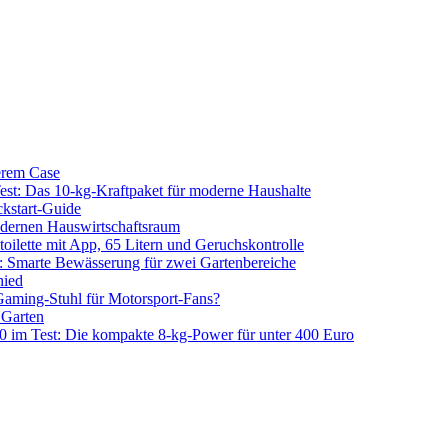
erem Case
 Das 10-kg-Kraftpaket für moderne Haushalte
kstart-Guide
dernen Hauswirtschaftsraum
ilette mit App, 65 Litern und Geruchskontrolle
 Smarte Bewässerung für zwei Gartenbereiche
hied
aming-Stuhl für Motorsport-Fans?
 Garten
m Test: Die kompakte 8-kg-Power für unter 400 Euro