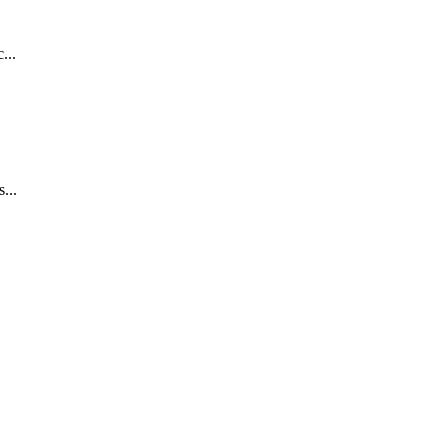
...
...