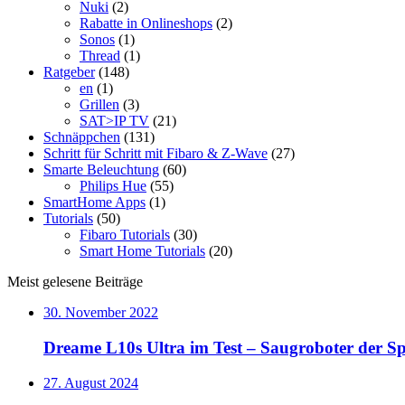
Nuki
(2)
Rabatte in Onlineshops
(2)
Sonos
(1)
Thread
(1)
Ratgeber
(148)
en
(1)
Grillen
(3)
SAT>IP TV
(21)
Schnäppchen
(131)
Schritt für Schritt mit Fibaro & Z-Wave
(27)
Smarte Beleuchtung
(60)
Philips Hue
(55)
SmartHome Apps
(1)
Tutorials
(50)
Fibaro Tutorials
(30)
Smart Home Tutorials
(20)
Meist gelesene Beiträge
30. November 2022
Dreame L10s Ultra im Test – Saugroboter der Sp
27. August 2024