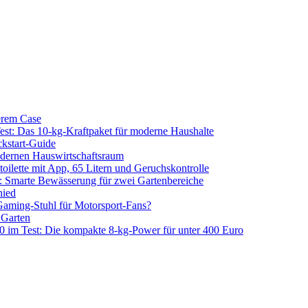
erem Case
 Das 10-kg-Kraftpaket für moderne Haushalte
kstart-Guide
dernen Hauswirtschaftsraum
ilette mit App, 65 Litern und Geruchskontrolle
 Smarte Bewässerung für zwei Gartenbereiche
hied
aming-Stuhl für Motorsport-Fans?
 Garten
m Test: Die kompakte 8-kg-Power für unter 400 Euro