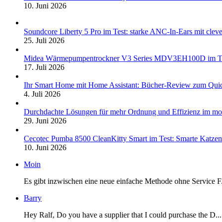
10. Juni 2026
Soundcore Liberty 5 Pro im Test: starke ANC-In-Ears mit clev
25. Juli 2026
Midea Wärmepumpentrockner V3 Series MDV3EH100D im Test:
17. Juli 2026
Ihr Smart Home mit Home Assistant: Bücher-Review zum Quic
4. Juli 2026
Durchdachte Lösungen für mehr Ordnung und Effizienz im mo
29. Juni 2026
Cecotec Pumba 8500 CleanKitty Smart im Test: Smarte Katzento
10. Juni 2026
Moin
Es gibt inzwischen eine neue einfache Methode ohne Service F.
Barry
Hey Ralf, Do you have a supplier that I could purchase the D...