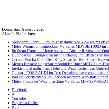
Donnerstag, August 6 2026
Aktuelle Nachrichten
Soundcore Liberty 5 Pro im Test: starke ANC-In-Ears mit clev
Midea Wärmepumpentrockner V3 Series MDV3EH100D im Test:
Ihr Smart Home mit Home Assistant: Bücher-Review zum Quic
Durchdachte Lösungen für mehr Ordnung und Effizienz im mo
Cecotec Pumba 8500 CleanKitty Smart im Test: Smarte Katzento
Meross BewässerungscSmart Sprinkler Timer MST200 im Test:
Insektenhotel aufhängen: Höhe und Wind machen den Untersc
Quersus ICOS.2 AUDI im Test: Der ultimative ergonomische G
Was ist Cortenstahl? Alles über den rostroten Werkstoff für den
Midea Frontlader Waschmaschine V3 Series MFV3EW80BA10 i
Facebook
X
YouTube
Buy Me a Coffee
RSS