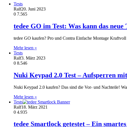
Tests
Ralf
20. Juni 2023
0
7.565
tedee GO im Test: Was kann das neue 
tedee GO kaufen? Pro und Contra Einfache Montage Kraftvoll
Mehr lesen »
Tests
Ralf
3. März 2023
0
8.546
Nuki Keypad 2.0 Test – Aufsperren mi
Nuki Keypad 2.0 kaufen? Das sind die Vor- und Nachteile! W
Mehr lesen »
Tests
Ralf
18. März 2021
0
4.935
tedee Smartlock getestet – Ein smarte