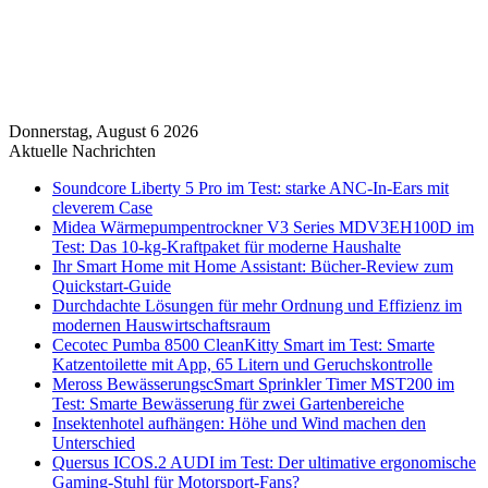
Donnerstag, August 6 2026
Aktuelle Nachrichten
Soundcore Liberty 5 Pro im Test: starke ANC-In-Ears mit
cleverem Case
Midea Wärmepumpentrockner V3 Series MDV3EH100D im
Test: Das 10-kg-Kraftpaket für moderne Haushalte
Ihr Smart Home mit Home Assistant: Bücher-Review zum
Quickstart-Guide
Durchdachte Lösungen für mehr Ordnung und Effizienz im
modernen Hauswirtschaftsraum
Cecotec Pumba 8500 CleanKitty Smart im Test: Smarte
Katzentoilette mit App, 65 Litern und Geruchskontrolle
Meross BewässerungscSmart Sprinkler Timer MST200 im
Test: Smarte Bewässerung für zwei Gartenbereiche
Insektenhotel aufhängen: Höhe und Wind machen den
Unterschied
Quersus ICOS.2 AUDI im Test: Der ultimative ergonomische
Gaming-Stuhl für Motorsport-Fans?