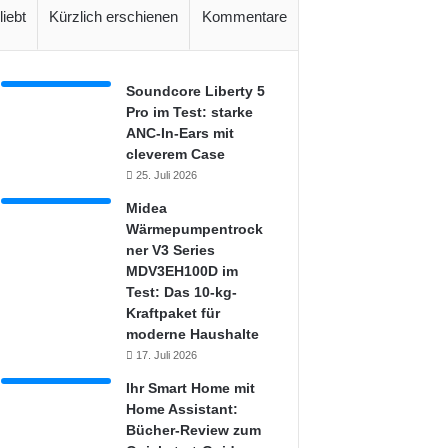
liebt
Kürzlich erschienen
Kommentare
Soundcore Liberty 5
Pro im Test: starke
ANC-In-Ears mit
cleverem Case
25. Juli 2026
Midea
Wärmepumpentrock
ner V3 Series
MDV3EH100D im
Test: Das 10-kg-
Kraftpaket für
moderne Haushalte
17. Juli 2026
Ihr Smart Home mit
Home Assistant:
Bücher-Review zum