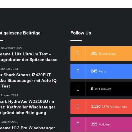
t gelesene Beiträge
Follow Us
. November 2022
395
eame L10s Ultra im Test –
Subscribers
ugroboter der Spitzenklasse
. Januar 2023
245
Fans
r Shark Stratos IZ420EUT
ku-Staubsauger mit Auto IQ
 Test
0
40 Follower
. August 2024
hark HydroVac WD210EU im
1.520
st: Kraftvoller Wischsauger
1570 Abonnenten
r gründliche Reinigung
. Januar 2023
395
Follower
reame H12 Pro Wischsauger