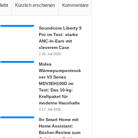
liebt
Kürzlich erschienen
Kommentare
Soundcore Liberty 5
Pro im Test: starke
ANC-In-Ears mit
cleverem Case
25. Juli 2026
Midea
Wärmepumpentrock
ner V3 Series
MDV3EH100D im
Test: Das 10-kg-
Kraftpaket für
moderne Haushalte
17. Juli 2026
Ihr Smart Home mit
Home Assistant:
Bücher-Review zum