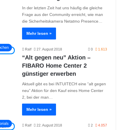
In der letzten Zeit hat uns häufig die gleiche
Frage aus der Community erreicht, wie man
die Sicherheitskamera Netatmo Presence…
Mehr lesen »
pchen
Ralf
27. August 2018
0
1.613
“Alt gegen neu” Aktion –
FIBARO Home Center 2
günstiger erwerben
Aktuell gibt es bei INTUITECH eine “alt gegen
neu” Aktion für den Kauf eines Home Center
2, bei der man…
Mehr lesen »
orials
Ralf
22. August 2018
2
4.057