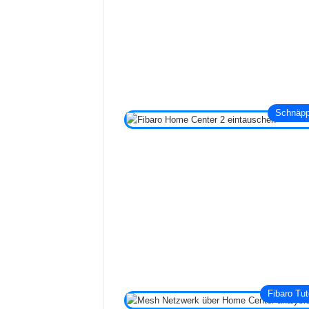
Schnäp
Fibaro Tut