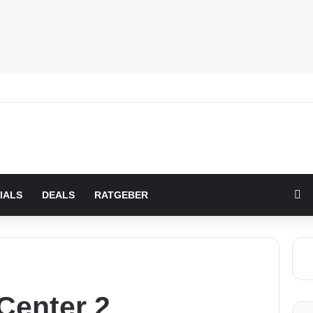
Zu
IALS
DEALS
RATGEBER
Center 2