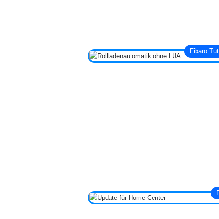
Fibaro Tut
F