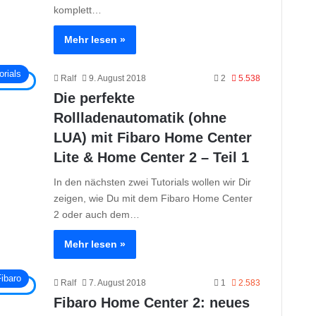
komplett…
Mehr lesen »
orials
Ralf
9. August 2018
2
5.538
Die perfekte
Rollladenautomatik (ohne
LUA) mit Fibaro Home Center
Lite & Home Center 2 – Teil 1
In den nächsten zwei Tutorials wollen wir Dir
zeigen, wie Du mit dem Fibaro Home Center
2 oder auch dem…
Mehr lesen »
ibaro
Ralf
7. August 2018
1
2.583
Fibaro Home Center 2: neues