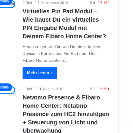
orials
Ralf
7. September 2018
0
5.152
Virtuelles Pin Pad Modul –
Wie baust Du ein virtuelles
PIN Eingabe Modul mit
Deinem Fibaro Home Center?
Heute zeigen wir Dir, wie Du ein virtuelles
Device in Form eines Pin Pad über Dein
Fibaro Home Center 2…
Mehr lesen »
orials
Ralf
31. August 2018
7
6.501
Netatmo Presence & Fibaro
Home Center: Netatmo
Presence zum HC2 hinzufügen
+ Steuerung von Licht und
Überwachung