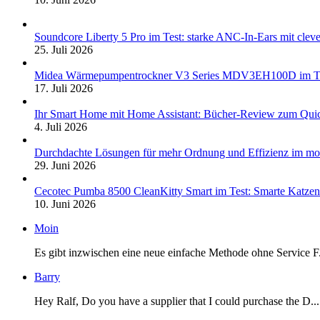
Soundcore Liberty 5 Pro im Test: starke ANC-In-Ears mit clev
25. Juli 2026
Midea Wärmepumpentrockner V3 Series MDV3EH100D im Test:
17. Juli 2026
Ihr Smart Home mit Home Assistant: Bücher-Review zum Quic
4. Juli 2026
Durchdachte Lösungen für mehr Ordnung und Effizienz im mo
29. Juni 2026
Cecotec Pumba 8500 CleanKitty Smart im Test: Smarte Katzento
10. Juni 2026
Moin
Es gibt inzwischen eine neue einfache Methode ohne Service F.
Barry
Hey Ralf, Do you have a supplier that I could purchase the D...