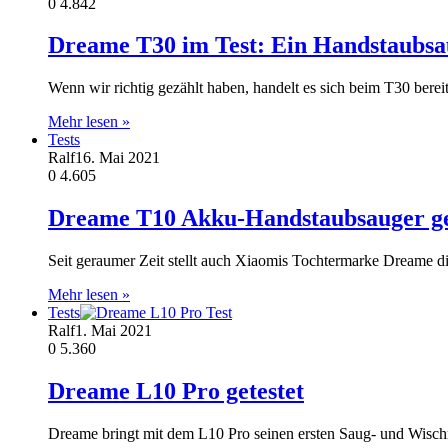
0
4.842
Dreame T30 im Test: Ein Handstaubsa
Wenn wir richtig gezählt haben, handelt es sich beim T30 be
Mehr lesen »
Tests
Ralf
16. Mai 2021
0
4.605
Dreame T10 Akku-Handstaubsauger ge
Seit geraumer Zeit stellt auch Xiaomis Tochtermarke Dreame di
Mehr lesen »
Tests
Ralf
1. Mai 2021
0
5.360
Dreame L10 Pro getestet
Dreame bringt mit dem L10 Pro seinen ersten Saug- und Wisc