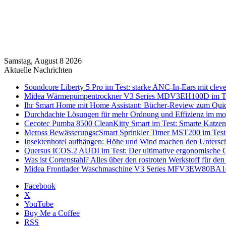
Samstag, August 8 2026
Aktuelle Nachrichten
Soundcore Liberty 5 Pro im Test: starke ANC-In-Ears mit clev
Midea Wärmepumpentrockner V3 Series MDV3EH100D im Test:
Ihr Smart Home mit Home Assistant: Bücher-Review zum Quic
Durchdachte Lösungen für mehr Ordnung und Effizienz im mo
Cecotec Pumba 8500 CleanKitty Smart im Test: Smarte Katzento
Meross BewässerungscSmart Sprinkler Timer MST200 im Test:
Insektenhotel aufhängen: Höhe und Wind machen den Untersc
Quersus ICOS.2 AUDI im Test: Der ultimative ergonomische G
Was ist Cortenstahl? Alles über den rostroten Werkstoff für den
Midea Frontlader Waschmaschine V3 Series MFV3EW80BA10 i
Facebook
X
YouTube
Buy Me a Coffee
RSS