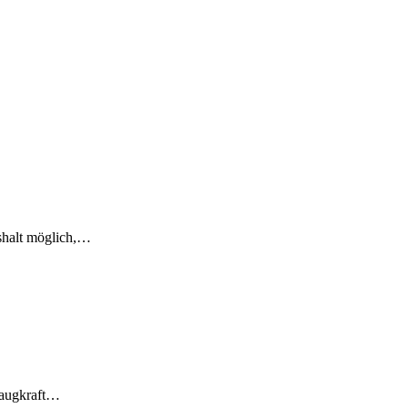
ushalt möglich,…
Saugkraft…