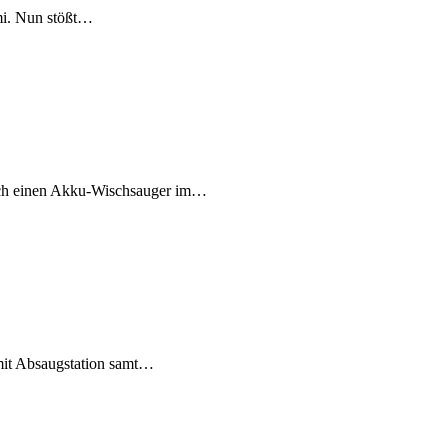
mi. Nun stößt…
auch einen Akku-Wischsauger im…
 mit Absaugstation samt…