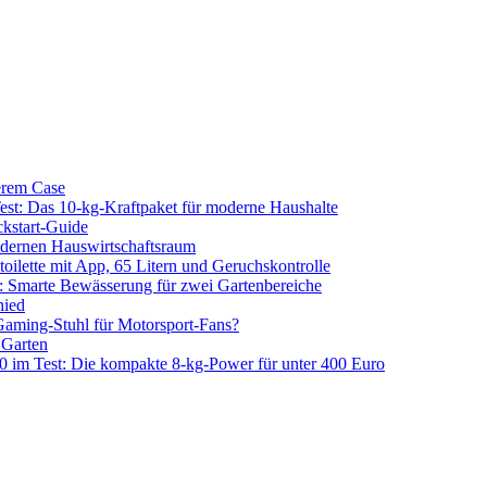
erem Case
 Das 10-kg-Kraftpaket für moderne Haushalte
kstart-Guide
dernen Hauswirtschaftsraum
ilette mit App, 65 Litern und Geruchskontrolle
 Smarte Bewässerung für zwei Gartenbereiche
hied
aming-Stuhl für Motorsport-Fans?
 Garten
m Test: Die kompakte 8-kg-Power für unter 400 Euro