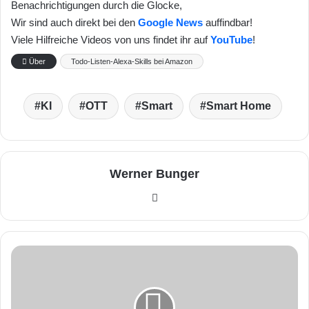
Benachrichtigungen durch die Glocke,
Wir sind auch direkt bei den
Google News
auffindbar!
Viele Hilfreiche Videos von uns findet ihr auf
YouTube
!
Über
Todo-Listen-Alexa-Skills bei Amazon
KI
OTT
Smart
Smart Home
Werner Bunger
We
bse
ite
M
e
r
o