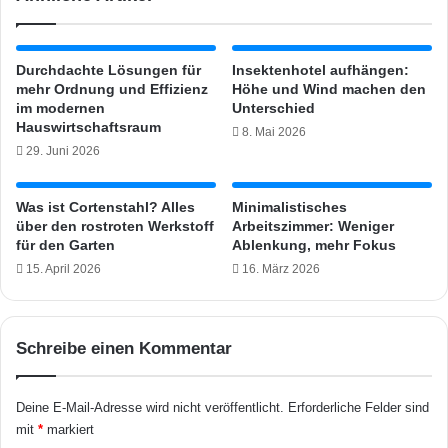
h
A
t
4
g
K
Durchdachte Lösungen für
Insektenhotel aufhängen:
e
M
mehr Ordnung und Effizienz
Höhe und Wind machen den
t
S
im modernen
Unterschied
e
L
Hauswirtschaftsraum
8. Mai 2026
s
A
29. Juni 2026
t
M
e
O
t
N
Was ist Cortenstahl? Alles
Minimalistisches
über den rostroten Werkstoff
Arbeitszimmer: Weniger
O
für den Garten
Ablenkung, mehr Fokus
L
C
15. April 2026
16. März 2026
D
3
D
Schreibe einen Kommentar
P
R
I
Deine E-Mail-Adresse wird nicht veröffentlicht.
Erforderliche Felder sind
N
mit
*
markiert
T