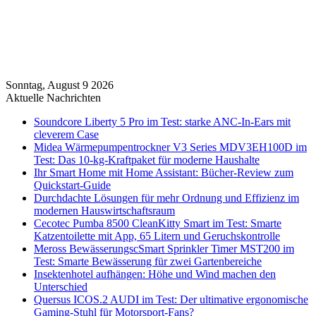
Sonntag, August 9 2026
Aktuelle Nachrichten
Soundcore Liberty 5 Pro im Test: starke ANC-In-Ears mit
cleverem Case
Midea Wärmepumpentrockner V3 Series MDV3EH100D im
Test: Das 10-kg-Kraftpaket für moderne Haushalte
Ihr Smart Home mit Home Assistant: Bücher-Review zum
Quickstart-Guide
Durchdachte Lösungen für mehr Ordnung und Effizienz im
modernen Hauswirtschaftsraum
Cecotec Pumba 8500 CleanKitty Smart im Test: Smarte
Katzentoilette mit App, 65 Litern und Geruchskontrolle
Meross BewässerungscSmart Sprinkler Timer MST200 im
Test: Smarte Bewässerung für zwei Gartenbereiche
Insektenhotel aufhängen: Höhe und Wind machen den
Unterschied
Quersus ICOS.2 AUDI im Test: Der ultimative ergonomische
Gaming-Stuhl für Motorsport-Fans?