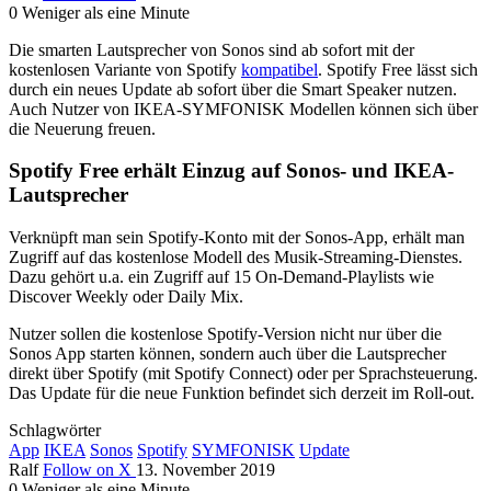
0
Weniger als eine Minute
Die smarten Lautsprecher von Sonos sind ab sofort mit der
kostenlosen Variante von Spotify
kompatibel
. Spotify Free lässt sich
durch ein neues Update ab sofort über die Smart Speaker nutzen.
Auch Nutzer von IKEA-SYMFONISK Modellen können sich über
die Neuerung freuen.
Spotify Free erhält Einzug auf Sonos- und IKEA-
Lautsprecher
Verknüpft man sein Spotify-Konto mit der Sonos-App, erhält man
Zugriff auf das kostenlose Modell des Musik-Streaming-Dienstes.
Dazu gehört u.a. ein Zugriff auf 15 On-Demand-Playlists wie
Discover Weekly oder Daily Mix.
Nutzer sollen die kostenlose Spotify-Version nicht nur über die
Sonos App starten können, sondern auch über die Lautsprecher
direkt über Spotify (mit Spotify Connect) oder per Sprachsteuerung.
Das Update für die neue Funktion befindet sich derzeit im Roll-out.
Schlagwörter
App
IKEA
Sonos
Spotify
SYMFONISK
Update
Ralf
Follow on X
13. November 2019
0
Weniger als eine Minute