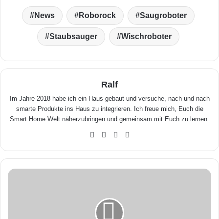
News
Roborock
Saugroboter
Staubsauger
Wischroboter
Ralf
Im Jahre 2018 habe ich ein Haus gebaut und versuche, nach und nach
smarte Produkte ins Haus zu integrieren. Ich freue mich, Euch die
Smart Home Welt näherzubringen und gemeinsam mit Euch zu lernen.
We
Fa
X
Yo
bse
ceb
uTu
ite
ook
be
R
o
b
o
r