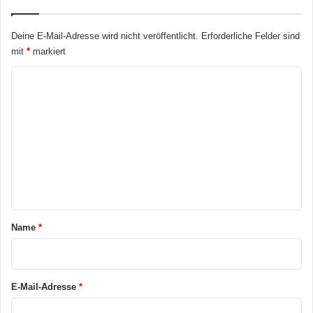
ä
h
l
t
t
Deine E-Mail-Adresse wird nicht veröffentlicht.
Erforderliche Felder sind
e
l
mit
*
markiert
D
i
y
c
K
s
h
o
o
n
m
A
m
l
t
e
e
n
r
t
n
a
a
Name
*
t
r
i
v
*
e
E-Mail-Adresse
*
?