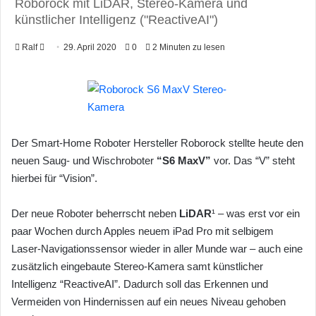
Roborock mit LiDAR, Stereo-Kamera und
künstlicher Intelligenz ("ReactiveAI")
Ralf
F
29. April 2020
0
2 Minuten zu lesen
o
l
l
o
w
Der Smart-Home Roboter Hersteller Roborock stellte heute den
o
neuen Saug- und Wischroboter
“S6 MaxV”
vor. Das “V” steht
n
hierbei für “Vision”.
X
Der neue Roboter beherrscht neben
LiDAR
¹ – was erst vor ein
paar Wochen durch Apples neuem iPad Pro mit selbigem
Laser-Navigationssensor wieder in aller Munde war – auch eine
zusätzlich eingebaute Stereo-Kamera samt künstlicher
Intelligenz “ReactiveAI”. Dadurch soll das Erkennen und
Vermeiden von Hindernissen auf ein neues Niveau gehoben