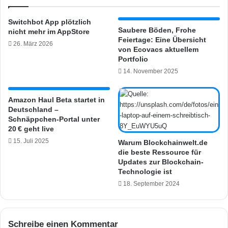
u
d
H
e
Switchbot App plötzlich
a
o
Saubere Böden, Frohe
nicht mehr im AppStore
n
D
Feiertage: Eine Übersicht
26. März 2026
d
o
von Ecovacs aktuellem
s
o
Portfolio
t
r
14. November 2025
a
b
u
e
b
Amazon Haul Beta startet in
l
Deutschland –
s
l
Schnäppchen-Portal unter
a
a
20 € geht live
u
b
15. Juli 2025
g
Warum Blockchainwelt.de
h
die beste Ressource für
e
e
Updates zur Blockchain-
r
u
Technologie ist
e
t
18. September 2024
i
e
n
e
e
r
e
h
Schreibe einen Kommentar
c