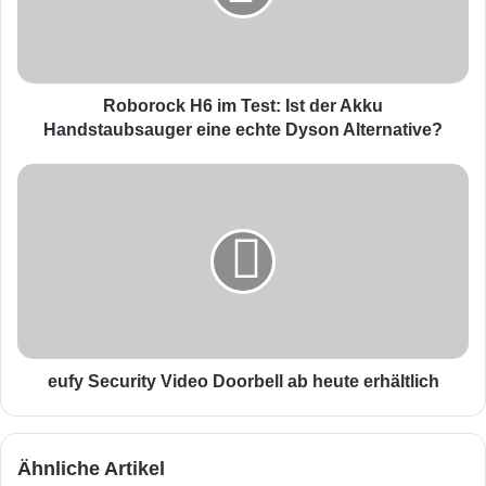
o
c
k
H
6
Roborock H6 im Test: Ist der Akku
i
Handstaubsauger eine echte Dyson Alternative?
m
T
e
e
u
s
f
t
y
:
S
I
e
s
c
t
u
d
r
e
i
eufy Security Video Doorbell ab heute erhältlich
r
t
A
y
k
V
Ähnliche Artikel
k
i