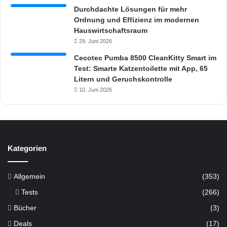
t
Durchdachte Lösungen für mehr
d
Ordnung und Effizienz im modernen
e
Hauswirtschaftsraum
r
29. Juni 2026
K
Cecotec Pumba 8500 CleanKitty Smart im
a
Test: Smarte Katzentoilette mit App, 65
t
Litern und Geruchskontrolle
z
10. Juni 2026
e
n
g
e
w
ä
Kategorien
h
r
l
Allgemein
(353)
e
Tests
(266)
i
Bücher
(3)
s
t
Deals
(17)