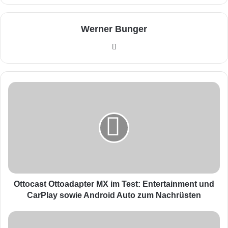
Werner Bunger
We
bse
ite
O
t
t
o
c
a
s
t
O
t
Ottocast Ottoadapter MX im Test: Entertainment und
t
CarPlay sowie Android Auto zum Nachrüsten
o
a
A
d
m