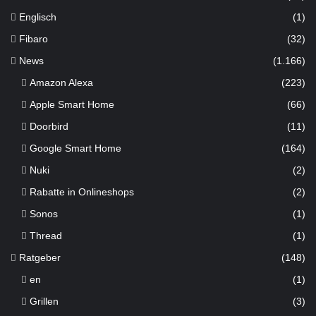
e
Englisch
(1)
t
.
Fibaro
(32)
News
(1.166)
Amazon Alexa
(223)
Apple Smart Home
(66)
Doorbird
(11)
Google Smart Home
(164)
Nuki
(2)
Rabatte in Onlineshops
(2)
Sonos
(1)
Thread
(1)
Ratgeber
(148)
en
(1)
Grillen
(3)