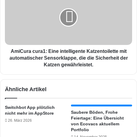
a
i
p
C
t
u
e
r
r
a
M
c
X
u
i
r
AmiCura cura1: Eine intelligente Katzentoilette mit
m
a
automatischer Sensorklappe, die die Sicherheit der
T
1
Katzen gewährleistet.
e
:
s
E
t
i
Ähnliche Artikel
:
n
E
e
n
i
Switchbot App plötzlich
t
n
Saubere Böden, Frohe
nicht mehr im AppStore
e
t
Feiertage: Eine Übersicht
26. März 2026
r
e
von Ecovacs aktuellem
t
l
Portfolio
a
l