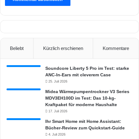
e
l
n
a
p
p
e
,
d
Beliebt
Kürzlich erschienen
Kommentare
i
e
d
Soundcore Liberty 5 Pro im Test: starke
i
ANC-In-Ears mit cleverem Case
e
25. Juli 2026
S
i
Midea Wärmepumpentrockner V3 Series
c
MDV3EH100D im Test: Das 10-kg-
h
Kraftpaket für moderne Haushalte
e
17. Juli 2026
r
Ihr Smart Home mit Home Assistant:
h
Bücher-Review zum Quickstart-Guide
e
4. Juli 2026
i