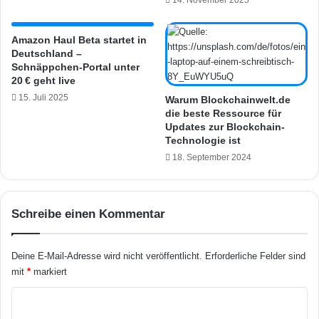
14. November 2025
i
i
n
g
m
e
Amazon Haul Beta startet in
e
Deutschland –
n
Schnäppchen-Portal unter
n
t
20 € geht live
t
e
u
15. Juli 2025
K
Warum Blockchainwelt.de
n
die beste Ressource für
a
Updates zur Blockchain-
d
t
Technologie ist
C
z
a
18. September 2024
e
r
n
P
t
l
o
Schreibe einen Kommentar
a
i
y
l
s
e
Deine E-Mail-Adresse wird nicht veröffentlicht.
Erforderliche Felder sind
o
t
mit
*
markiert
w
t
i
e
K
e
m
o