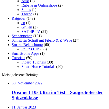
Nuki
(2)
Rabatte in Onlineshops
(2)
Sonos
(1)
Thread
(1)
Ratgeber
(148)
en
(1)
Grillen
(3)
SAT>IP TV
(21)
Schnäppchen
(131)
Schritt für Schritt mit Fibaro & Z-Wave
(27)
Smarte Beleuchtung
(60)
Philips Hue
(55)
SmartHome Apps
(1)
Tutorials
(50)
Fibaro Tutorials
(30)
Smart Home Tutorials
(20)
Meist gelesene Beiträge
30. November 2022
Dreame L10s Ultra im Test – Saugroboter der
Spitzenklasse
11. Januar 2023