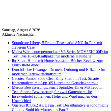
Samstag, August 8 2026
Aktuelle Nachrichten
Soundcore Liberty 5 Pro im Test: starke ANC-In-Ears mit
cleverem Case
Midea Wärmepumpentrockner V3 Series MDV3EH100D im
Test: Das 10-kg-Kraftpaket für moderne Haushalte
Ihr Smart Home mit Home Assistant: Bücher-Review zum
Quickstart-Guide
Durchdachte Lösungen für mehr Ordnung und Effizienz im
modernen Hauswirtschaftsraum
Cecotec Pumba 8500 CleanKitty Smart im Test: Smarte
Katzentoilette mit App, 65 Litern und Geruchskontrolle
Meross BewässerungscSmart Sprinkler Timer MST200 im
Test: Smarte Bewässerung für zwei Gartenbereiche
Insektenhotel aufhängen: Höhe und Wind machen den
Unterschied
Quersus ICOS.2 AUDI im Test: Der ultimative ergonomische
Gaming-Stuhl für Motorsport-Fans?