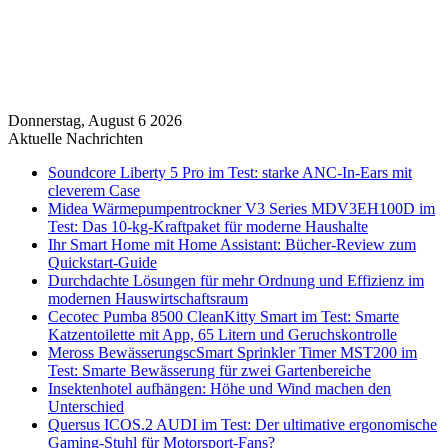
Donnerstag, August 6 2026
Aktuelle Nachrichten
Soundcore Liberty 5 Pro im Test: starke ANC-In-Ears mit
cleverem Case
Midea Wärmepumpentrockner V3 Series MDV3EH100D im
Test: Das 10-kg-Kraftpaket für moderne Haushalte
Ihr Smart Home mit Home Assistant: Bücher-Review zum
Quickstart-Guide
Durchdachte Lösungen für mehr Ordnung und Effizienz im
modernen Hauswirtschaftsraum
Cecotec Pumba 8500 CleanKitty Smart im Test: Smarte
Katzentoilette mit App, 65 Litern und Geruchskontrolle
Meross BewässerungscSmart Sprinkler Timer MST200 im
Test: Smarte Bewässerung für zwei Gartenbereiche
Insektenhotel aufhängen: Höhe und Wind machen den
Unterschied
Quersus ICOS.2 AUDI im Test: Der ultimative ergonomische
Gaming-Stuhl für Motorsport-Fans?