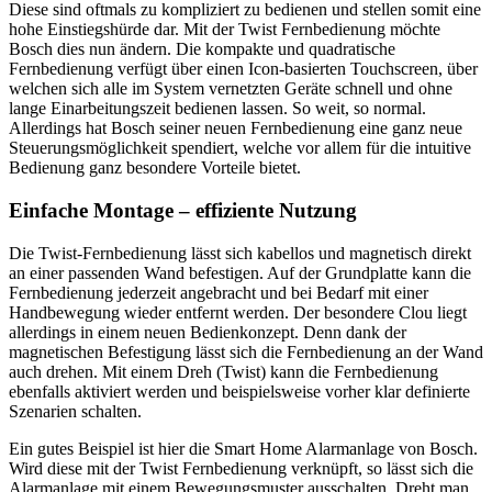
Diese sind oftmals zu kompliziert zu bedienen und stellen somit eine
hohe Einstiegshürde dar. Mit der Twist Fernbedienung möchte
Bosch dies nun ändern. Die kompakte und quadratische
Fernbedienung verfügt über einen Icon-basierten Touchscreen, über
welchen sich alle im System vernetzten Geräte schnell und ohne
lange Einarbeitungszeit bedienen lassen. So weit, so normal.
Allerdings hat Bosch seiner neuen Fernbedienung eine ganz neue
Steuerungsmöglichkeit spendiert, welche vor allem für die intuitive
Bedienung ganz besondere Vorteile bietet.
Einfache Montage – effiziente Nutzung
Die Twist-Fernbedienung lässt sich kabellos und magnetisch direkt
an einer passenden Wand befestigen. Auf der Grundplatte kann die
Fernbedienung jederzeit angebracht und bei Bedarf mit einer
Handbewegung wieder entfernt werden. Der besondere Clou liegt
allerdings in einem neuen Bedienkonzept. Denn dank der
magnetischen Befestigung lässt sich die Fernbedienung an der Wand
auch drehen. Mit einem Dreh (Twist) kann die Fernbedienung
ebenfalls aktiviert werden und beispielsweise vorher klar definierte
Szenarien schalten.
Ein gutes Beispiel ist hier die Smart Home Alarmanlage von Bosch.
Wird diese mit der Twist Fernbedienung verknüpft, so lässt sich die
Alarmanlage mit einem Bewegungsmuster ausschalten. Dreht man