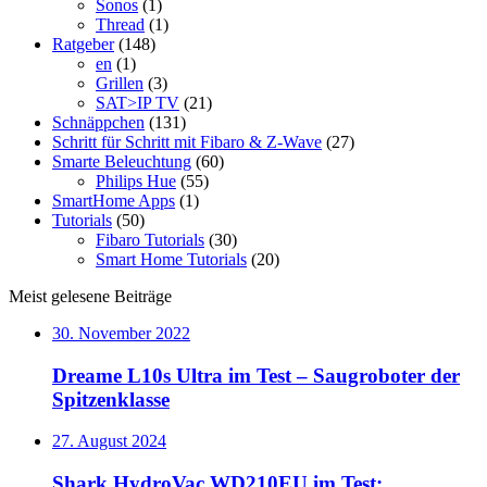
Sonos
(1)
Thread
(1)
Ratgeber
(148)
en
(1)
Grillen
(3)
SAT>IP TV
(21)
Schnäppchen
(131)
Schritt für Schritt mit Fibaro & Z-Wave
(27)
Smarte Beleuchtung
(60)
Philips Hue
(55)
SmartHome Apps
(1)
Tutorials
(50)
Fibaro Tutorials
(30)
Smart Home Tutorials
(20)
Meist gelesene Beiträge
30. November 2022
Dreame L10s Ultra im Test – Saugroboter der
Spitzenklasse
27. August 2024
Shark HydroVac WD210EU im Test: