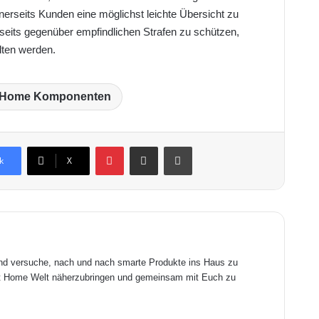
nerseits Kunden eine möglichst leichte Übersicht zu
seits gegenüber empfindlichen Strafen zu schützen,
lten werden.
 Home Komponenten
Pinterest
Teile dies per Email.
Ausdrucken
k
X
und versuche, nach und nach smarte Produkte ins Haus zu
art Home Welt näherzubringen und gemeinsam mit Euch zu