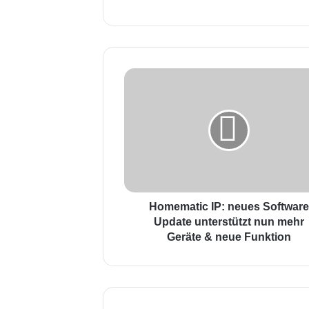
bse
ceb
uTu
ite
ook
be
H
o
m
e
m
a
t
i
c
I
Homematic IP: neues Softwar
P
Update unterstützt nun mehr
:
Geräte & neue Funktion
n
e
u
e
s