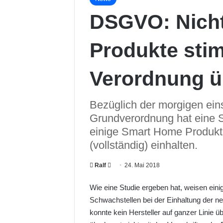
DSGVO: Nicht
Produkte sti
Verordnung ü
Bezüglich der morgigen ei
Grundverordnung hat eine 
einige Smart Home Produkt
(vollständig) einhalten.
Ralf
F
24. Mai 2018
o
Wie eine Studie ergeben hat, weisen ein
l
Schwachstellen bei der Einhaltung der
l
konnte kein Hersteller auf ganzer Linie
o