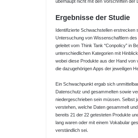
überhaupt nicht mit den Vorschriften de
w
o
Ergebnisse der Studie
n
X
Identifizierte Schwachstellen erstreck
Untersuchung von Wissenschaftlern des 
geleitet vom Think Tank “Conpolicy” in B
unterschiedlichen Kategorien mit Hinbli
wobei diese Produkte aus der Hand von 
die dazugehörigen Apps der jeweiligen H
Ein Schwachpunkt ergab sich unmittelbar
Datenschutz und gesammelten sowie verw
niedergeschrieben sein müssen. Selbst jur
verstehen, welche Daten gesammelt und an
bereits 21 der 22 getesteten Produkte und
lang waren oder mit einem Vokabular gesc
verständlich sei.