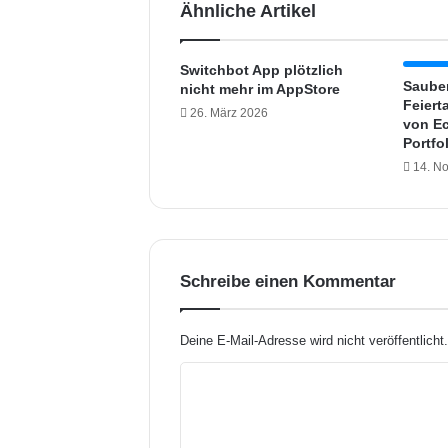
Ähnliche Artikel
S
o
f
Switchbot App plötzlich
t
Saube
nicht mehr im AppStore
w
Feiert
26. März 2026
a
von Ec
Portfo
r
e
14. N
U
p
d
a
t
Schreibe einen Kommentar
e
u
n
Deine E-Mail-Adresse wird nicht veröffentlicht
t
e
K
r
o
s
m
t