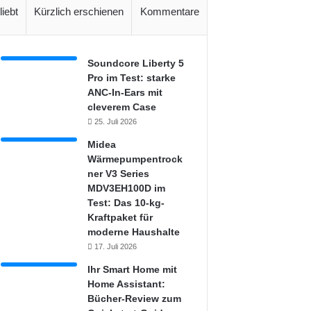
liebt
Kürzlich erschienen
Kommentare
Soundcore Liberty 5
Pro im Test: starke
ANC-In-Ears mit
cleverem Case
25. Juli 2026
Midea
Wärmepumpentrock
ner V3 Series
MDV3EH100D im
Test: Das 10-kg-
Kraftpaket für
moderne Haushalte
17. Juli 2026
Ihr Smart Home mit
Home Assistant:
Bücher-Review zum