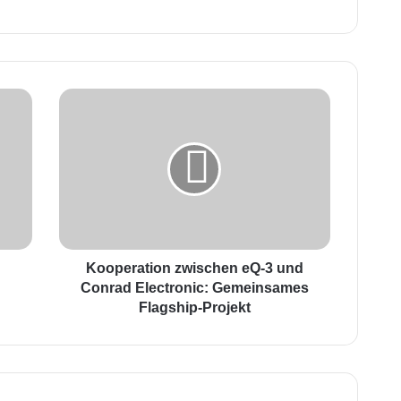
K
o
o
p
e
r
a
t
i
e
o
Kooperation zwischen eQ-3 und
n
Conrad Electronic: Gemeinsames
z
Flagship-Projekt
w
i
s
c
h