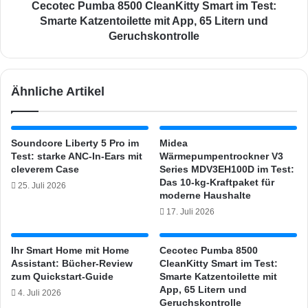
n
m
Cecotec Pumba 8500 CleanKitty Smart im Test:
:
b
Smarte Katzentoilette mit App, 65 Litern und
H
a
Geruchskontrolle
ö
8
h
5
e
0
Ähnliche Artikel
u
0
n
C
d
l
W
e
Soundcore Liberty 5 Pro im
Midea
i
a
Test: starke ANC-In-Ears mit
Wärmepumpentrockner V3
n
n
cleverem Case
Series MDV3EH100D im Test:
d
K
Das 10-kg-Kraftpaket für
25. Juli 2026
m
i
moderne Haushalte
a
t
17. Juli 2026
c
t
h
y
e
Ihr Smart Home mit Home
Cecotec Pumba 8500
S
Assistant: Bücher-Review
CleanKitty Smart im Test:
n
m
zum Quickstart-Guide
Smarte Katzentoilette mit
d
a
App, 65 Litern und
e
4. Juli 2026
r
Geruchskontrolle
n