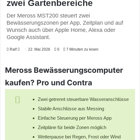
zwei Gartenbereiche
Der Meross MST200 steuert zwei
Bewässerungszonen per App, Zeitplan und auf
Wunsch auch über Apple Home, Alexa oder
Google Assistant.
Ralf
F
22. Mai 2026
0
7 Minuten zu lesen
o
l
Meross Bewässerungscomputer
l
o
kaufen? Pro und Contra
w
o
Zwei getrennt steuerbare Wasseranschlüsse
n
Stabile Anschlüsse aus Messing
X
Einfache Steuerung per Meross App
Zeitpläne für beide Zonen möglich
Wetterpause bei Regen, Frost oder Wind