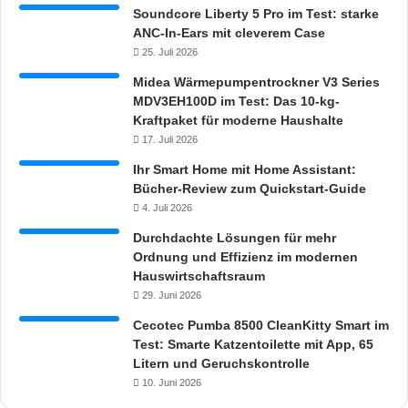
u
Soundcore Liberty 5 Pro im Test: starke
n
ANC-In-Ears mit cleverem Case
d
25. Juli 2026
G
Midea Wärmepumpentrockner V3 Series
e
MDV3EH100D im Test: Das 10-kg-
r
Kraftpaket für moderne Haushalte
u
c
17. Juli 2026
h
Ihr Smart Home mit Home Assistant:
s
Bücher-Review zum Quickstart-Guide
k
4. Juli 2026
o
n
Durchdachte Lösungen für mehr
t
Ordnung und Effizienz im modernen
r
Hauswirtschaftsraum
o
29. Juni 2026
l
Cecotec Pumba 8500 CleanKitty Smart im
l
Test: Smarte Katzentoilette mit App, 65
e
Litern und Geruchskontrolle
10. Juni 2026