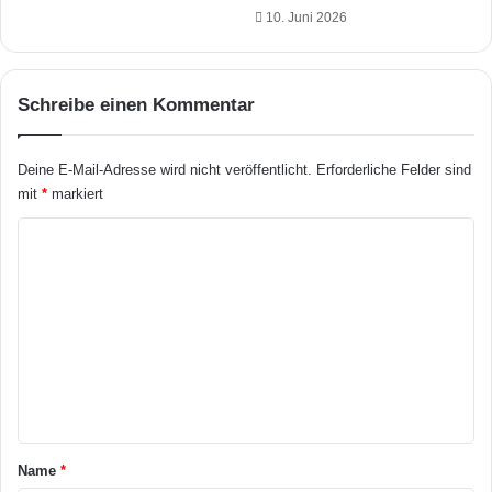
t
10. Juni 2026
U
i
n
m
t
T
e
e
Schreibe einen Kommentar
r
s
s
t
c
:
Deine E-Mail-Adresse wird nicht veröffentlicht.
Erforderliche Felder sind
h
S
mit
*
markiert
i
m
e
a
K
d
r
o
t
m
e
K
m
a
e
t
z
n
e
t
n
t
a
Name
*
o