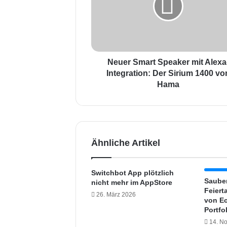
r
S
m
a
r
t
Neuer Smart Speaker mit Alexa
S
Integration: Der Sirium 1400 vo
p
Hama
e
a
k
e
r
Ähnliche Artikel
m
i
t
Switchbot App plötzlich
A
Saube
nicht mehr im AppStore
l
Feiert
26. März 2026
e
von Ec
Portfo
x
a
14. N