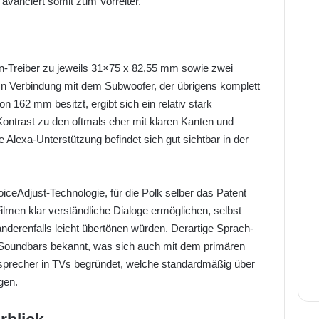
avanciert somit zum Vorreiter.
s
on-Treiber zu jeweils 31×75 x 82,55 mm sowie zwei
In Verbindung mit dem Subwoofer, der übrigens komplett
 162 mm besitzt, ergibt sich ein relativ stark
ntrast zu den oftmals eher mit klaren Kanten und
e Alexa-Unterstützung befindet sich gut sichtbar in der
oiceAdjust-Technologie, für die Polk selber das Patent
 Filmen klar verständliche Dialoge ermöglichen, selbst
nderenfalls leicht übertönen würden. Derartige Sprach-
 Soundbars bekannt, was sich auch mit dem primären
utsprecher in TVs begründet, welche standardmäßig über
gen.