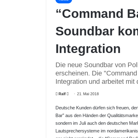
“Command Ba
Soundbar kom
Integration
Die neue Soundbar von Polk
erscheinen. Die "Command B
Integration und arbeitet mit
Ralf
F
21. Mai 2018
o
Deutsche Kunden dürfen sich freuen, de
l
Bar” aus den Händen der Qualitätsmarke P
l
sondern im Juli auch den deutschen Markt
o
Lautsprechersysteme im nordamerikanis
w