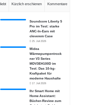
liebt
Kürzlich erschienen
Kommentare
Soundcore Liberty 5
Pro im Test: starke
ANC-In-Ears mit
cleverem Case
25. Juli 2026
Midea
Wärmepumpentrock
ner V3 Series
MDV3EH100D im
Test: Das 10-kg-
Kraftpaket für
moderne Haushalte
17. Juli 2026
Ihr Smart Home mit
Home Assistant:
Bücher-Review zum