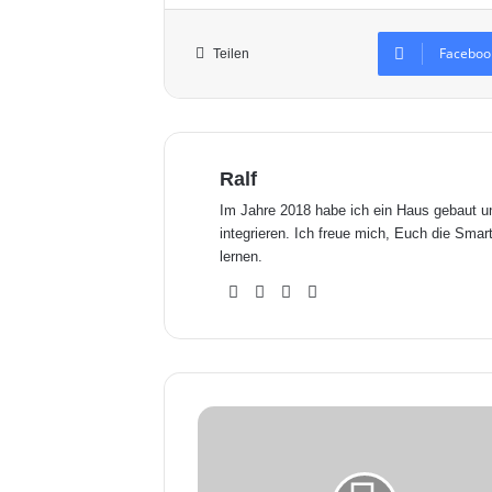
Faceboo
Teilen
Ralf
Im Jahre 2018 habe ich ein Haus gebaut 
integrieren. Ich freue mich, Euch die Sm
lernen.
We
Fa
X
Yo
bse
ceb
uTu
ite
ook
be
N
e
u
e