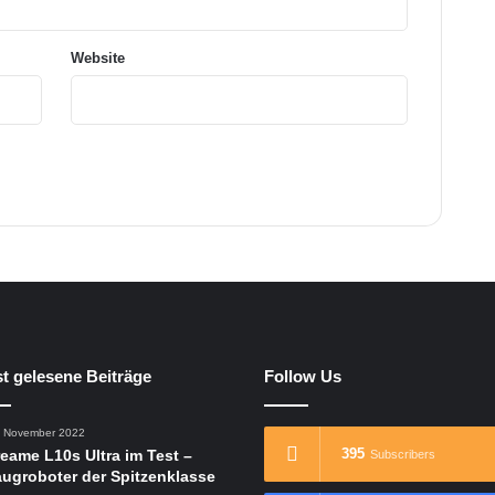
i
s
t
Website
a
n
t
t gelesene Beiträge
Follow Us
. November 2022
395
eame L10s Ultra im Test –
Subscribers
ugroboter der Spitzenklasse