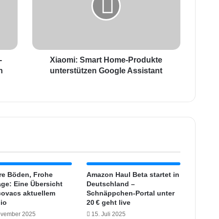
m
i
:
S
m
-
a
Xiaomi: Smart Home-Produkte
r
n
unterstützen Google Assistant
t
H
o
m
e
-
P
r
o
d
re Böden, Frohe
Amazon Haul Beta startet in
u
age: Eine Übersicht
Deutschland –
ovacs aktuellem
k
Schnäppchen-Portal unter
lio
20 € geht live
t
e
ovember 2025
15. Juli 2025