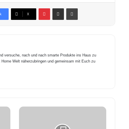
Pinterest
Teile dies per Email.
Ausdrucken
k
X
und versuche, nach und nach smarte Produkte ins Haus zu
art Home Welt näherzubringen und gemeinsam mit Euch zu
X
i
a
o