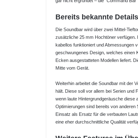
gar nicht ergründet – die “Command Bar” 
o
n
Bereits bekannte Detail
X
Die Soundbar wird über zwei Mittel-Tieft
zusätzliche 25 mm Hochtöner verfügen. 
kabellos funktioniert und Abmessungen von
geschwungenes Design, welches einen Ko
Ecken ausgestatteten Modellen liefert. Di
Mitte vom Gerät.
Weiterhin arbeitet die Soundbar mit der V
hält. Diese soll vor allem bei Serien und
wenn laute Hintergrundgeräusche diese a
Optimierungen sind bereits von anderen
Einsatz als Ersatz für die verbauten La
eine eher durchschnittliche Qualität verfü