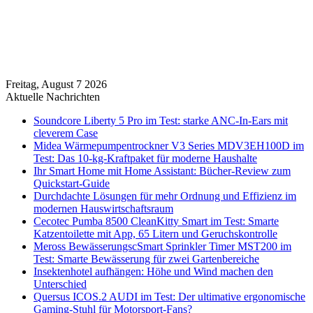
Freitag, August 7 2026
Aktuelle Nachrichten
Soundcore Liberty 5 Pro im Test: starke ANC-In-Ears mit
cleverem Case
Midea Wärmepumpentrockner V3 Series MDV3EH100D im
Test: Das 10-kg-Kraftpaket für moderne Haushalte
Ihr Smart Home mit Home Assistant: Bücher-Review zum
Quickstart-Guide
Durchdachte Lösungen für mehr Ordnung und Effizienz im
modernen Hauswirtschaftsraum
Cecotec Pumba 8500 CleanKitty Smart im Test: Smarte
Katzentoilette mit App, 65 Litern und Geruchskontrolle
Meross BewässerungscSmart Sprinkler Timer MST200 im
Test: Smarte Bewässerung für zwei Gartenbereiche
Insektenhotel aufhängen: Höhe und Wind machen den
Unterschied
Quersus ICOS.2 AUDI im Test: Der ultimative ergonomische
Gaming-Stuhl für Motorsport-Fans?