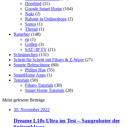
Doorbird
(11)
Google Smart Home
(164)
Nuki
(2)
Rabatte in Onlineshops
(2)
Sonos
(1)
Thread
(1)
Ratgeber
(148)
en
(1)
Grillen
(3)
SAT>IP TV
(21)
Schnäppchen
(131)
Schritt für Schritt mit Fibaro & Z-Wave
(27)
Smarte Beleuchtung
(60)
Philips Hue
(55)
SmartHome Apps
(1)
Tutorials
(50)
Fibaro Tutorials
(30)
Smart Home Tutorials
(20)
Meist gelesene Beiträge
30. November 2022
Dreame L10s Ultra im Test – Saugroboter der
Spitzenklasse