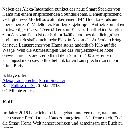
Neben der Alexa-Integration punktet der neue Smart Speaker von
Hama mit einem ansprechenden Sounderlebnis. Dementsprechend
verfügt dieses Modell sowohl über einen 3/4″-Hochtöner als auch
über einen 3,5″-Mitteltöner. Für den zugehörigen Antrieb kommt ein
hochwertiger Class-D-Verstärker zum Einsatz. Im direkten Vergleich
zum Amazon Echo ist der Sirium 1400 allerdings deutlich größer
und nimmt deshalb auch mehr Platz in Anspruch. Außerdem bringt
der neue Lautsprecher von Hama stolze anderthalb Kilo auf die
Waage. Wen die Abmessungen und das vergleichsweise hohe
Gewicht nicht stören, erhält mit dem Sirium 1400 aber einen
leistungsstarken sowie flexibel nutzbaren Lautsprecher zu einem
fairen Preis.
Schlagwörter
Alexa
Lautsprecher
Smart Speaker
Ralf
Follow on X
20. Mai 2018
0
1 Minute zu lesen
Ralf
Im Jahre 2018 habe ich ein Haus gebaut und versuche, nach und
nach smarte Produkte ins Haus zu integrieren. Ich freue mich, Euch
die Smart Home Welt näherzubringen und gemeinsam mit Euch zu