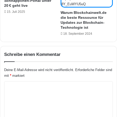
Schnäppchen-Portal unter
r
s
20 € geht live
i
w
l
15. Juli 2025
e
Warum Blockchainwelt.de
v
die beste Ressource für
r
Updates zur Blockchain-
o
d
Technologie ist
r
e
g
18. September 2024
n
e
a
s
u
t
f
Schreibe einen Kommentar
e
W
l
u
l
n
Deine E-Mail-Adresse wird nicht veröffentlicht.
Erforderliche Felder sind
t
s
mit
*
markiert
c
h
K
n
o
a
c
m
h
m
J
e
a