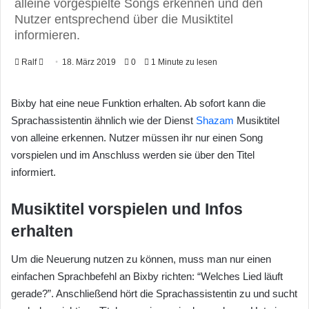
alleine vorgespielte Songs erkennen und den
Nutzer entsprechend über die Musiktitel
informieren.
Ralf
F
18. März 2019
0
1 Minute zu lesen
o
l
Bixby hat eine neue Funktion erhalten. Ab sofort kann die
l
Sprachassistentin ähnlich wie der Dienst
Shazam
Musiktitel
o
von alleine erkennen. Nutzer müssen ihr nur einen Song
w
vorspielen und im Anschluss werden sie über den Titel
o
informiert.
n
X
Musiktitel vorspielen und Infos
erhalten
Um die Neuerung nutzen zu können, muss man nur einen
einfachen Sprachbefehl an Bixby richten: “Welches Lied läuft
gerade?”. Anschließend hört die Sprachassistentin zu und sucht