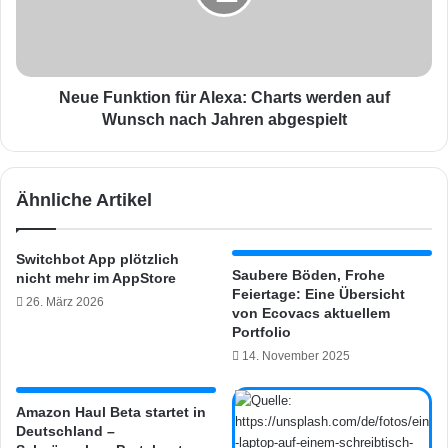
I
u
S
n
K
k
-
t
S
i
Neue Funktion für Alexa: Charts werden auf
o
o
Wunsch nach Jahren abgespielt
r
n
t
f
i
ü
Ähnliche Artikel
m
r
e
A
n
l
Switchbot App plötzlich
t
e
Saubere Böden, Frohe
nicht mehr im AppStore
w
x
Feiertage: Eine Übersicht
26. März 2026
i
a
von Ecovacs aktuellem
r
:
Portfolio
d
C
14. November 2025
i
h
m
a
A
r
Amazon Haul Beta startet in
p
Deutschland –
t