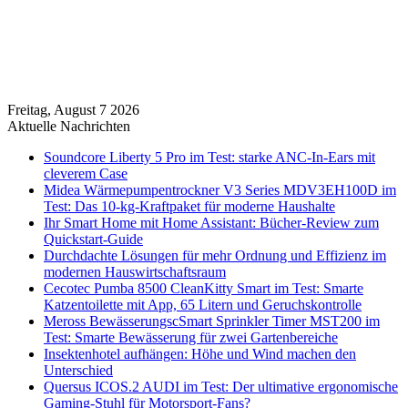
Freitag, August 7 2026
Aktuelle Nachrichten
Soundcore Liberty 5 Pro im Test: starke ANC-In-Ears mit
cleverem Case
Midea Wärmepumpentrockner V3 Series MDV3EH100D im
Test: Das 10-kg-Kraftpaket für moderne Haushalte
Ihr Smart Home mit Home Assistant: Bücher-Review zum
Quickstart-Guide
Durchdachte Lösungen für mehr Ordnung und Effizienz im
modernen Hauswirtschaftsraum
Cecotec Pumba 8500 CleanKitty Smart im Test: Smarte
Katzentoilette mit App, 65 Litern und Geruchskontrolle
Meross BewässerungscSmart Sprinkler Timer MST200 im
Test: Smarte Bewässerung für zwei Gartenbereiche
Insektenhotel aufhängen: Höhe und Wind machen den
Unterschied
Quersus ICOS.2 AUDI im Test: Der ultimative ergonomische
Gaming-Stuhl für Motorsport-Fans?