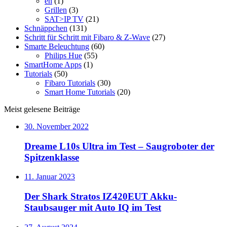
en
(1)
Grillen
(3)
SAT>IP TV
(21)
Schnäppchen
(131)
Schritt für Schritt mit Fibaro & Z-Wave
(27)
Smarte Beleuchtung
(60)
Philips Hue
(55)
SmartHome Apps
(1)
Tutorials
(50)
Fibaro Tutorials
(30)
Smart Home Tutorials
(20)
Meist gelesene Beiträge
30. November 2022
Dreame L10s Ultra im Test – Saugroboter der
Spitzenklasse
11. Januar 2023
Der Shark Stratos IZ420EUT Akku-
Staubsauger mit Auto IQ im Test