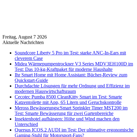
Freitag, August 7 2026
Aktuelle Nachrichten
Soundcore Liberty 5 Pro im Test: starke ANC-In-Ears mit
cleverem Case
Midea Wärmepumpentrockner V3 Series MDV3EH100D im
Test: Das 10-kg-Kraftpaket für moderne Haushalte
Ihr Smart Home mit Home Assistant: Bücher-Review zum
Quickstart-Guide
Durchdachte Lösungen für mehr Ordnung und Effizienz im
modernen Hauswirtschaftsraum
Cecotec Pumba 8500 CleanKitty Smart im Test: Smarte
Katzentoilette mit App, 65 Litern und Geruchskontrolle
Meross BewässerungscSmart Sprinkler Timer MST200 im
Test: Smarte Bewässerung für zwei Gartenbereiche
Insektenhotel aufhängen: Höhe und Wind machen den
Unterschied
Quersus ICOS.2 AUDI im Test: Der ultimative ergonomische
Gaming-Stuhl für Motorsport-Fans?