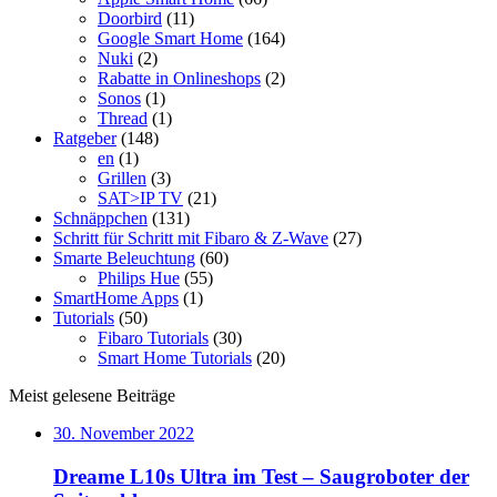
Doorbird
(11)
Google Smart Home
(164)
Nuki
(2)
Rabatte in Onlineshops
(2)
Sonos
(1)
Thread
(1)
Ratgeber
(148)
en
(1)
Grillen
(3)
SAT>IP TV
(21)
Schnäppchen
(131)
Schritt für Schritt mit Fibaro & Z-Wave
(27)
Smarte Beleuchtung
(60)
Philips Hue
(55)
SmartHome Apps
(1)
Tutorials
(50)
Fibaro Tutorials
(30)
Smart Home Tutorials
(20)
Meist gelesene Beiträge
30. November 2022
Dreame L10s Ultra im Test – Saugroboter der