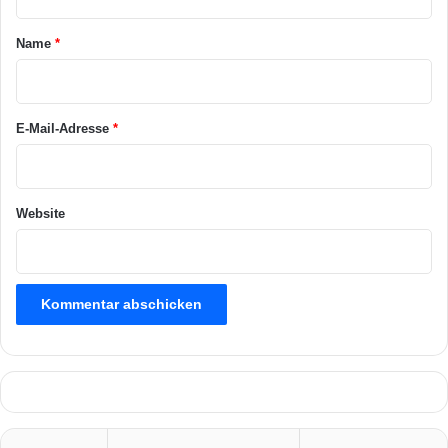
t
a
Name
*
r
*
E-Mail-Adresse
*
Website