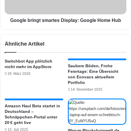
e
b
k
r
o
i
m
n
Google bringt smartes Display: Google Home Hub
b
g
r
t
i
s
Ähnliche Artikel
n
m
g
a
t
r
Switchbot App plötzlich
e
t
Saubere Böden, Frohe
nicht mehr im AppStore
i
e
Feiertage: Eine Übersicht
26. März 2026
g
s
von Ecovacs aktuellem
e
D
Portfolio
n
i
14. November 2025
e
s
n
p
S
Amazon Haul Beta startet in
l
Deutschland –
m
a
Schnäppchen-Portal unter
a
y
20 € geht live
r
:
15. Juli 2025
t
Warum Blockchainwelt.de
G