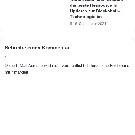
die beste Ressource für
S
o
Updates zur Blockchain-
p
o
Technologie ist
e
g
18. September 2024
a
l
k
e
e
H
r
o
Schreibe einen Kommentar
a
m
u
e
f
H
Deine E-Mail-Adresse wird nicht veröffentlicht.
Erforderliche Felder sind
d
u
mit
*
markiert
e
b
n
K
M
o
a
r
m
k
m
t
e
n