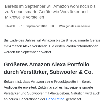
Bereits im September will Amazon wohl noch bis
zu 8 neue smarte Geräte wie Verstärker und
Mikrowelle vorstellen
Ralf
F
18. September 2018
0
Weniger als eine Minute
o
l
Bis Ende des Jahres will Amazon bis zu 8 neue, smarte Geräte
l
mit Amazon Alexa vorstellen. Die ersten Produktinformationen
o
werden für September erwartet.
w
o
Größeres Amazon Alexa Portfolio
n
durch Verstärker, Subwoofer & Co.
X
Bekannt ist, dass Amazon seine Produktpalette im Bereich
Audiogeräte erweitert. Zukünftig soll es hauseigene smarte
Verstärker und Subwoofer mit Alexa geben. Natürlich wird auch
an neuen Generationen der
Echo-Reihe
. gearbeitet.