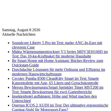
Samstag, August 8 2026
Aktuelle Nachrichten
Soundcore Liberty 5 Pro im Test: starke ANC-In-Ears mit
cleverem Case
Midea Wärmepumpentrockner V3 Series MDV3EH100D im
Test: Das 10-kg-Kraftpaket für moderne Haushalte
Ihr Smart Home mit Home Assistant: Bücher-Review zum
Quickstart-Guide
Durchdachte Lösungen für mehr Ordnung und Effizienz im
modernen Hauswirtschaftsraum
Cecotec Pumba 8500 CleanKitty Smart im Test: Smarte
Katzentoilette mit App, 65 Litern und Geruchskontrolle
Meross BewässerungscSmart Sprinkler Timer MST200 im
Test: Smarte Bewässerung für zwei Gartenbereiche
Insektenhotel aufhängen: Höhe und Wind machen den
Unterschied
Quersus ICOS.2 AUDI im Test: Der ultimative ergonomische
Gaming-Stuhl für Motorsport-Fans?