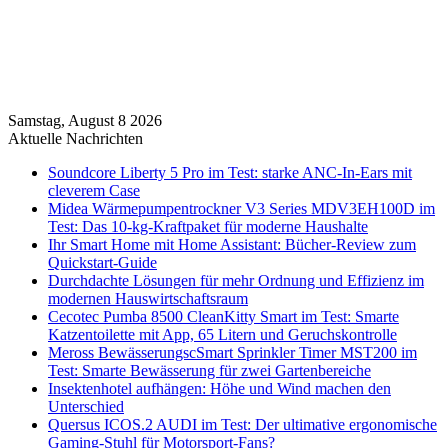
Samstag, August 8 2026
Aktuelle Nachrichten
Soundcore Liberty 5 Pro im Test: starke ANC-In-Ears mit
cleverem Case
Midea Wärmepumpentrockner V3 Series MDV3EH100D im
Test: Das 10-kg-Kraftpaket für moderne Haushalte
Ihr Smart Home mit Home Assistant: Bücher-Review zum
Quickstart-Guide
Durchdachte Lösungen für mehr Ordnung und Effizienz im
modernen Hauswirtschaftsraum
Cecotec Pumba 8500 CleanKitty Smart im Test: Smarte
Katzentoilette mit App, 65 Litern und Geruchskontrolle
Meross BewässerungscSmart Sprinkler Timer MST200 im
Test: Smarte Bewässerung für zwei Gartenbereiche
Insektenhotel aufhängen: Höhe und Wind machen den
Unterschied
Quersus ICOS.2 AUDI im Test: Der ultimative ergonomische
Gaming-Stuhl für Motorsport-Fans?