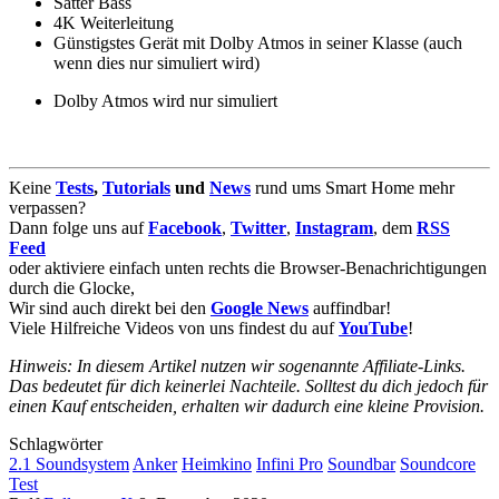
Satter Bass
4K Weiterleitung
Günstigstes Gerät mit Dolby Atmos in seiner Klasse (auch
wenn dies nur simuliert wird)
Dolby Atmos wird nur simuliert
Keine
Tests
,
Tutorials
und
News
rund ums Smart Home mehr
verpassen?
Dann folge uns auf
Facebook
,
Twitter
,
Instagram
, dem
RSS
Feed
oder aktiviere einfach unten rechts die Browser-Benachrichtigungen
durch die Glocke,
Wir sind auch direkt bei den
Google News
auffindbar!
Viele Hilfreiche Videos von uns findest du auf
YouTube
!
Hinweis: In diesem Artikel nutzen wir sogenannte Affiliate-Links.
Das bedeutet für dich keinerlei Nachteile. Solltest du dich jedoch für
einen Kauf entscheiden, erhalten wir dadurch eine kleine Provision.
Schlagwörter
2.1 Soundsystem
Anker
Heimkino
Infini Pro
Soundbar
Soundcore
Test