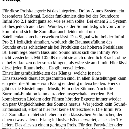
Für diese Preiskategorie ist das integrierte Dolby Atmos System ein
besonderes Merkmal. Leider funktioniert dies bei der Soundcore
Infini Pro 2.1 nicht ganz so, wie es sein sollte. Bei einem 2.1 System
ist dies jedoch auch kein Wunder, da der Sound lediglich von vorne
kommt und sich die Soundbar auch leider nicht um
Satellitenlautsprecher erweitern lässt. Das Signal wird bei der Infini
Pro 2.1 lediglich simuliert, wodurch die Raumausfüllung des
Sounds etwas schlechter als bei Produkten der höheren Preisklasse
ist. Beim regelbarem Bass und Sound muss sich die Infinity Pro
nicht verstecken. Mit 105 dB macht sie auch ordentlich Krach, ohne
dabei zu kratzen oder so zu klingen, als wäre sie am Limit. Hier lässt
diese jeden Raum beben. Es gibt verschiedene
Einstellungsmöglichkeiten des Klangs, welche je nach
Einsatzzweck darauf zugeschnitten sind. In allen Einstellungen kann
ein jeder die Stimme vom Klang eindeutig unterscheiden. Hierzu
gibt es die Einstellungen Musik, Film oder Stimme. Auch die
Surround-Funktion kann ein- oder ausgeschaltet werden. Bei
komplexeren Liedern oder Filmen hört der Experte immer wieder
ein paar Ungleichheiten des Sounds heraus. Wer jedoch kein Sound-
Enthusiast ist, erkennt hier fast keine Unterschiede. Die Infini Pro
2.1 Soundbar richtet sich eher an den klassischen Verbraucher, der
einen etwas satteren Klang inklusive Bässe erwartet, als es der TV
liefert. Das alles zu einem geringen Preis. Für den Partykeller oder