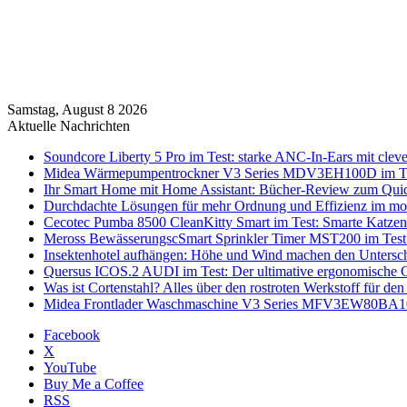
Samstag, August 8 2026
Aktuelle Nachrichten
Soundcore Liberty 5 Pro im Test: starke ANC-In-Ears mit clev
Midea Wärmepumpentrockner V3 Series MDV3EH100D im Test:
Ihr Smart Home mit Home Assistant: Bücher-Review zum Quic
Durchdachte Lösungen für mehr Ordnung und Effizienz im mo
Cecotec Pumba 8500 CleanKitty Smart im Test: Smarte Katzento
Meross BewässerungscSmart Sprinkler Timer MST200 im Test:
Insektenhotel aufhängen: Höhe und Wind machen den Untersc
Quersus ICOS.2 AUDI im Test: Der ultimative ergonomische G
Was ist Cortenstahl? Alles über den rostroten Werkstoff für den
Midea Frontlader Waschmaschine V3 Series MFV3EW80BA10 i
Facebook
X
YouTube
Buy Me a Coffee
RSS