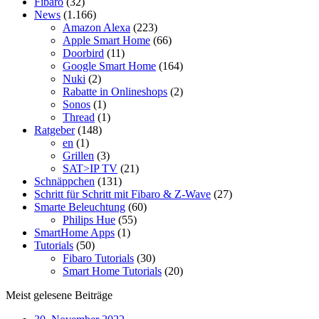
Fibaro
(32)
News
(1.166)
Amazon Alexa
(223)
Apple Smart Home
(66)
Doorbird
(11)
Google Smart Home
(164)
Nuki
(2)
Rabatte in Onlineshops
(2)
Sonos
(1)
Thread
(1)
Ratgeber
(148)
en
(1)
Grillen
(3)
SAT>IP TV
(21)
Schnäppchen
(131)
Schritt für Schritt mit Fibaro & Z-Wave
(27)
Smarte Beleuchtung
(60)
Philips Hue
(55)
SmartHome Apps
(1)
Tutorials
(50)
Fibaro Tutorials
(30)
Smart Home Tutorials
(20)
Meist gelesene Beiträge