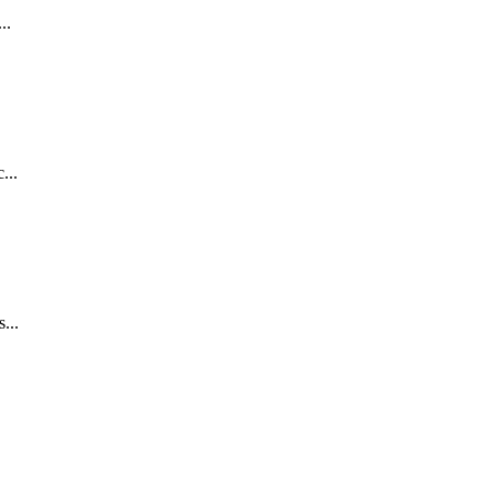
..
...
...