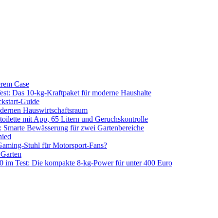
erem Case
 Das 10-kg-Kraftpaket für moderne Haushalte
kstart-Guide
dernen Hauswirtschaftsraum
ilette mit App, 65 Litern und Geruchskontrolle
 Smarte Bewässerung für zwei Gartenbereiche
hied
aming-Stuhl für Motorsport-Fans?
 Garten
m Test: Die kompakte 8-kg-Power für unter 400 Euro