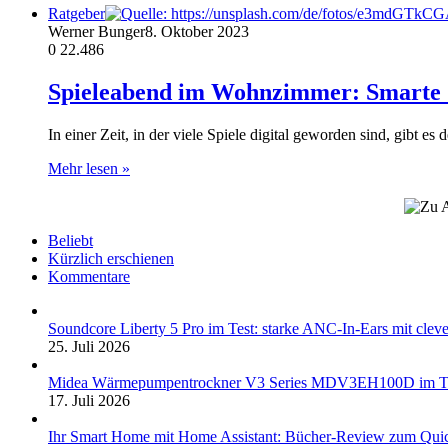
Ratgeber
Werner Bunger
8. Oktober 2023
0
22.486
Spieleabend im Wohnzimmer: Smarte Sp
In einer Zeit, in der viele Spiele digital geworden sind, gibt e
Mehr lesen »
Beliebt
Kürzlich erschienen
Kommentare
Soundcore Liberty 5 Pro im Test: starke ANC-In-Ears mit clev
25. Juli 2026
Midea Wärmepumpentrockner V3 Series MDV3EH100D im Test:
17. Juli 2026
Ihr Smart Home mit Home Assistant: Bücher-Review zum Quic