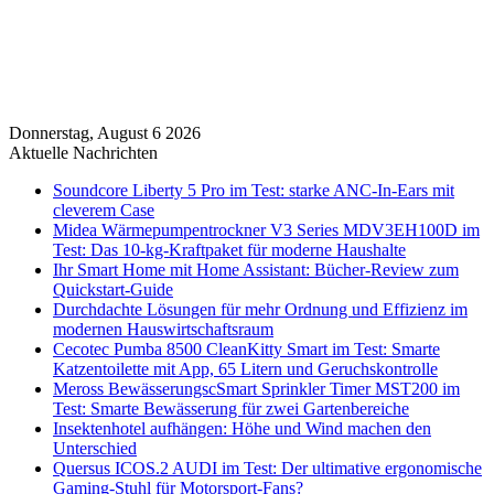
Donnerstag, August 6 2026
Aktuelle Nachrichten
Soundcore Liberty 5 Pro im Test: starke ANC-In-Ears mit
cleverem Case
Midea Wärmepumpentrockner V3 Series MDV3EH100D im
Test: Das 10-kg-Kraftpaket für moderne Haushalte
Ihr Smart Home mit Home Assistant: Bücher-Review zum
Quickstart-Guide
Durchdachte Lösungen für mehr Ordnung und Effizienz im
modernen Hauswirtschaftsraum
Cecotec Pumba 8500 CleanKitty Smart im Test: Smarte
Katzentoilette mit App, 65 Litern und Geruchskontrolle
Meross BewässerungscSmart Sprinkler Timer MST200 im
Test: Smarte Bewässerung für zwei Gartenbereiche
Insektenhotel aufhängen: Höhe und Wind machen den
Unterschied
Quersus ICOS.2 AUDI im Test: Der ultimative ergonomische
Gaming-Stuhl für Motorsport-Fans?