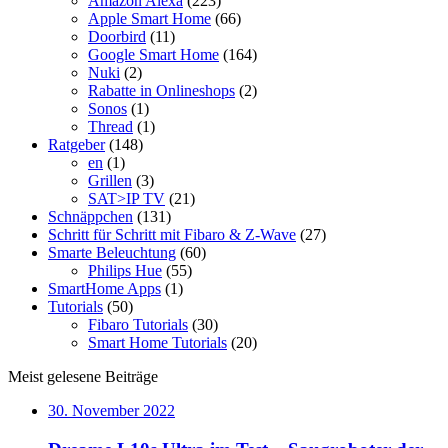
Amazon Alexa
(223)
Apple Smart Home
(66)
Doorbird
(11)
Google Smart Home
(164)
Nuki
(2)
Rabatte in Onlineshops
(2)
Sonos
(1)
Thread
(1)
Ratgeber
(148)
en
(1)
Grillen
(3)
SAT>IP TV
(21)
Schnäppchen
(131)
Schritt für Schritt mit Fibaro & Z-Wave
(27)
Smarte Beleuchtung
(60)
Philips Hue
(55)
SmartHome Apps
(1)
Tutorials
(50)
Fibaro Tutorials
(30)
Smart Home Tutorials
(20)
Meist gelesene Beiträge
30. November 2022