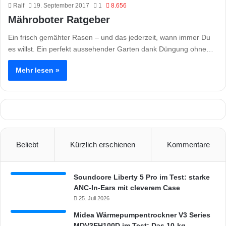
Ralf
19. September 2017
1
8.656
Mähroboter Ratgeber
Ein frisch gemähter Rasen – und das jederzeit, wann immer Du
es willst. Ein perfekt aussehender Garten dank Düngung ohne…
Mehr lesen »
Beliebt
Kürzlich erschienen
Kommentare
Soundcore Liberty 5 Pro im Test: starke
ANC-In-Ears mit cleverem Case
25. Juli 2026
Midea Wärmepumpentrockner V3 Series
MDV3EH100D im Test: Das 10-kg-