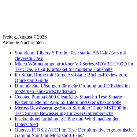
Freitag, August 7 2026
Aktuelle Nachrichten
Soundcore Liberty 5 Pro im Test: starke ANC-In-Ears mit
cleverem Case
Midea Wärmepumpentrockner V3 Series MDV3EH100D im
Test: Das 10-kg-Kraftpaket für moderne Haushalte
Ihr Smart Home mit Home Assistant: Bücher-Review zum
Quickstart-Guide
Durchdachte Lösungen für mehr Ordnung und Effizienz im
modernen Hauswirtschaftsraum
Cecotec Pumba 8500 CleanKitty Smart im Test: Smarte
Katzentoilette mit App, 65 Litern und Geruchskontrolle
Meross BewässerungscSmart Sprinkler Timer MST200 im
Test: Smarte Bewässerung für zwei Gartenbereiche
Insektenhotel aufhängen: Höhe und Wind machen den
Unterschied
Quersus ICOS.2 AUDI im Test: Der ultimative ergonomische
Gaming-Stuhl für Motorsport-Fans?