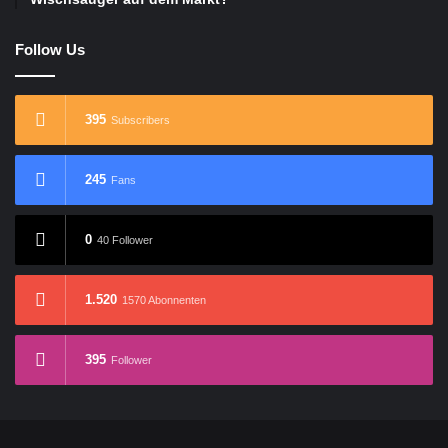
Follow Us
395
Subscribers
245
Fans
0
40 Follower
1.520
1570 Abonnenten
395
Follower