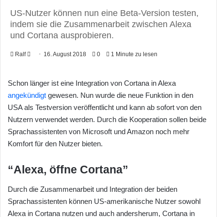
US-Nutzer können nun eine Beta-Version testen,
indem sie die Zusammenarbeit zwischen Alexa
und Cortana ausprobieren.
Ralf
F
16. August 2018
0
1 Minute zu lesen
o
l
Schon länger ist eine Integration von Cortana in Alexa
l
angekündigt
gewesen. Nun wurde die neue Funktion in den
o
USA als Testversion veröffentlicht und kann ab sofort von den
w
Nutzern verwendet werden. Durch die Kooperation sollen beide
o
Sprachassistenten von Microsoft und Amazon noch mehr
n
Komfort für den Nutzer bieten.
X
“Alexa, öffne Cortana”
Durch die Zusammenarbeit und Integration der beiden
Sprachassistenten können US-amerikanische Nutzer sowohl
Alexa in Cortana nutzen und auch andersherum, Cortana in