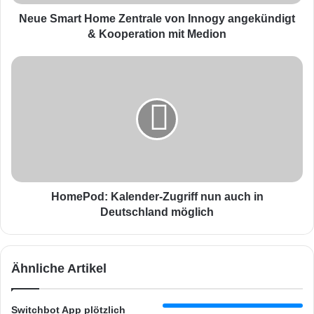
t
H
Neue Smart Home Zentrale von Innogy angekündigt
o
& Kooperation mit Medion
m
e
H
Z
o
e
m
n
e
t
P
r
o
a
d
l
:
e
K
v
a
HomePod: Kalender-Zugriff nun auch in
o
l
Deutschland möglich
n
e
I
n
n
d
Ähnliche Artikel
n
e
o
r
g
-
Switchbot App plötzlich
y
Z