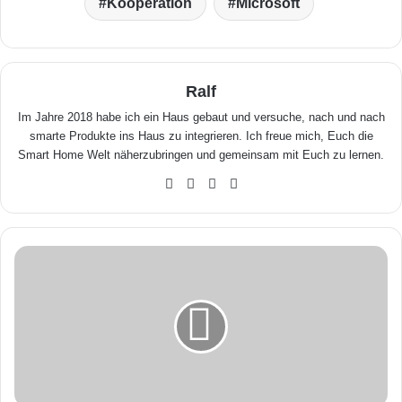
Kooperation
Microsoft
Ralf
Im Jahre 2018 habe ich ein Haus gebaut und versuche, nach und nach
smarte Produkte ins Haus zu integrieren. Ich freue mich, Euch die
Smart Home Welt näherzubringen und gemeinsam mit Euch zu lernen.
We
Fa
X
Yo
bse
ceb
uTu
ite
ook
be
N
e
u
e
S
m
a
r