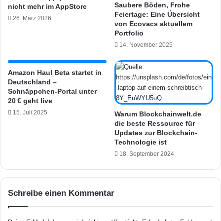
Saubere Böden, Frohe
nicht mehr im AppStore
a
u
Feiertage: Eine Übersicht
26. März 2026
n
g
von Ecovacs aktuellem
g
r
Portfolio
e
i
14. November 2025
k
f
ü
f
n
n
Amazon Haul Beta startet in
d
Deutschland –
u
Schnäppchen-Portal unter
i
n
20 € geht live
g
a
t
15. Juli 2025
u
Warum Blockchainwelt.de
&
die beste Ressource für
c
Updates zur Blockchain-
K
h
Technologie ist
o
i
o
18. September 2024
n
p
D
e
e
r
u
Schreibe einen Kommentar
a
t
t
s
i
c