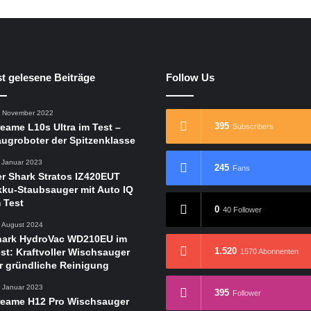
t gelesene Beiträge
Follow Us
. November 2022
395
eame L10s Ultra im Test –
Subscribers
ugroboter der Spitzenklasse
. Januar 2023
245
Fans
r Shark Stratos IZ420EUT
ku-Staubsauger mit Auto IQ
 Test
0
40 Follower
. August 2024
hark HydroVac WD210EU im
1.520
st: Kraftvoller Wischsauger
1570 Abonnenten
r gründliche Reinigung
. Januar 2023
395
Follower
reame H12 Pro Wischsauger