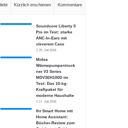
liebt
Kürzlich erschienen
Kommentare
Soundcore Liberty 5
Pro im Test: starke
ANC-In-Ears mit
cleverem Case
25. Juli 2026
Midea
Wärmepumpentrock
ner V3 Series
MDV3EH100D im
Test: Das 10-kg-
Kraftpaket für
moderne Haushalte
17. Juli 2026
Ihr Smart Home mit
Home Assistant:
Bücher-Review zum