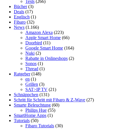
Tests
(266)
Bücher
(3)
Deals
(17)
Englisch
(1)
Fibaro
(32)
News
(1.166)
Amazon Alexa
(223)
Apple Smart Home
(66)
Doorbird
(11)
Google Smart Home
(164)
Nuki
(2)
Rabatte in Onlineshops
(2)
Sonos
(1)
Thread
(1)
Ratgeber
(148)
en
(1)
Grillen
(3)
SAT>IP TV
(21)
Schnäppchen
(131)
Schritt für Schritt mit Fibaro & Z-Wave
(27)
Smarte Beleuchtung
(60)
Philips Hue
(55)
SmartHome Apps
(1)
Tutorials
(50)
Fibaro Tutorials
(30)