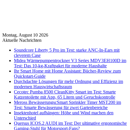
Montag, August 10 2026
Aktuelle Nachrichten
Soundcore Liberty 5 Pro im Test: starke ANC-In-Ears mit
cleverem Case
Midea Wärmepumpentrockner V3 Series MDV3EH100D im
Test: Das 10-kg-Kraftpaket für moderne Haushalte
Ihr Smart Home mit Home Assistant: Bücher-Review zum
Quickstart-Guide
Durchdachte Lösungen für mehr Ordnung und Effizienz im
modernen Hauswirtschaftsraum
Cecotec Pumba 8500 CleanKitty Smart im Test: Smarte
Katzentoilette mit App, 65 Litern und Geruchskontrolle
Meross BewässerungscSmart Sprinkler Timer MST200 im
Test: Smarte Bewässerung für zwei Gartenbereiche
Insektenhotel aufhängen: Höhe und Wind machen den
Unterschied
Quersus ICOS.2 AUDI im Test: Der ultimative ergonomische
Gaming-Stuhl für Motorsport-Fans?