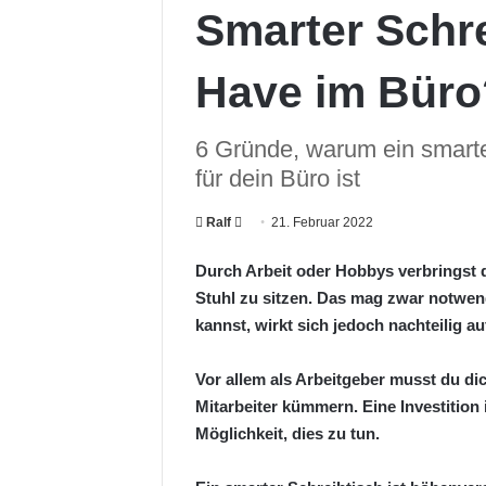
Smarter Schre
Have im Büro
6 Gründe, warum ein smarte
für dein Büro ist
Ralf
F
21. Februar 2022
o
Durch Arbeit oder Hobbys verbringst d
l
Stuhl zu sitzen. Das mag zwar notwend
l
kannst, wirkt sich jedoch nachteilig a
o
w
Vor allem als Arbeitgeber musst du di
o
Mitarbeiter kümmern. Eine Investition 
n
X
Möglichkeit, dies zu tun.