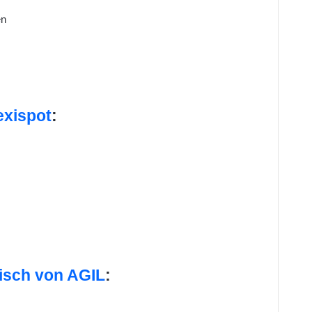
en
exispot
:
isch von AGIL
: