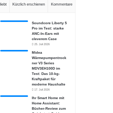
liebt
Kürzlich erschienen
Kommentare
Soundcore Liberty 5
Pro im Test: starke
ANC-In-Ears mit
cleverem Case
25. Juli 2026
Midea
Wärmepumpentrock
ner V3 Series
MDV3EH100D im
Test: Das 10-kg-
Kraftpaket für
moderne Haushalte
17. Juli 2026
Ihr Smart Home mit
Home Assistant:
Bücher-Review zum