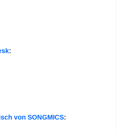
esk
:
btisch von SONGMICS
: