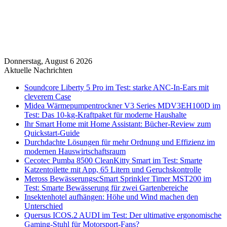
Donnerstag, August 6 2026
Aktuelle Nachrichten
Soundcore Liberty 5 Pro im Test: starke ANC-In-Ears mit
cleverem Case
Midea Wärmepumpentrockner V3 Series MDV3EH100D im
Test: Das 10-kg-Kraftpaket für moderne Haushalte
Ihr Smart Home mit Home Assistant: Bücher-Review zum
Quickstart-Guide
Durchdachte Lösungen für mehr Ordnung und Effizienz im
modernen Hauswirtschaftsraum
Cecotec Pumba 8500 CleanKitty Smart im Test: Smarte
Katzentoilette mit App, 65 Litern und Geruchskontrolle
Meross BewässerungscSmart Sprinkler Timer MST200 im
Test: Smarte Bewässerung für zwei Gartenbereiche
Insektenhotel aufhängen: Höhe und Wind machen den
Unterschied
Quersus ICOS.2 AUDI im Test: Der ultimative ergonomische
Gaming-Stuhl für Motorsport-Fans?