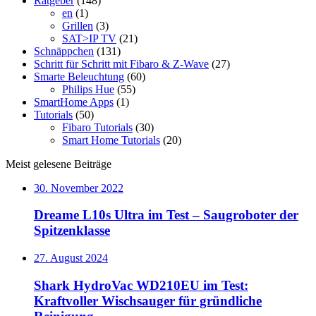
Ratgeber
(148)
en
(1)
Grillen
(3)
SAT>IP TV
(21)
Schnäppchen
(131)
Schritt für Schritt mit Fibaro & Z-Wave
(27)
Smarte Beleuchtung
(60)
Philips Hue
(55)
SmartHome Apps
(1)
Tutorials
(50)
Fibaro Tutorials
(30)
Smart Home Tutorials
(20)
Meist gelesene Beiträge
30. November 2022
Dreame L10s Ultra im Test – Saugroboter der
Spitzenklasse
27. August 2024
Shark HydroVac WD210EU im Test:
Kraftvoller Wischsauger für gründliche