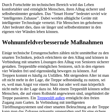
Durch Fortschritte im technischen Bereich wird das Leben
komfortabler und ermöglicht Menschen, ihren Alltag sicherer und
selbstbestimmter gestalten. Das “Smart Home” bedeutet soviel wie
“intelligentes Zuhause”. Dabei werden alltägliche Geräte mit
intelligenter Technologie vernetzt. Für Menschen im gehobenen
Alter bedeutet dies, dass sie länger und selbstbestimmter in den
eigenen vier Wänden leben können.
Wohnumfeldverbessernde Maßnahmen
Einige technische Errungenschaften zählen nicht unmittelbar zu den
smarten Techniken, jedoch erleichtern sie den Alltag und können in
Verbindung mit smarten Lösungen den Alltag von Senioren sicherer
gestalten. Treppenlifte ermöglichen Senioren, sich in den eigenen
vier Wänden frei und eigenständig bewegen zu können. Auf
Treppen kommt es häufig zu Unfällen. Mit steigendem Alter ist man
oft nicht mehr in der Lage, die Treppe selbstständig zu nutzen, sei
es, weil man Angst vor einem Sturz hat oder weil man körperlich
nicht mehr in der Lage dazu ist. Mit einem Treppenlift können selbst
Menschen, die auf einen Rollstuhl angewiesen sind, ungehindert die
Treppe passieren. Ein
Treppenlift außen
ermöglicht den freien
Zugang zum Garten. In Verbindung mit intelligenten
Türöffnungssystemen und einer smarten Beleuchtung an der Treppe
kann man das Zuhause präventiv umgestalten und für eine sichere,