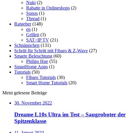
Nuki
(2)
Rabatte in Onlineshops
(2)
Sonos
(1)
Thread
(1)
Ratgeber
(148)
en
(1)
Grillen
(3)
SAT>IP TV
(21)
Schnäppchen
(131)
Schritt für Schritt mit Fibaro & Z-Wave
(27)
Smarte Beleuchtung
(60)
Philips Hue
(55)
SmartHome Apps
(1)
Tutorials
(50)
Fibaro Tutorials
(30)
Smart Home Tutorials
(20)
Meist gelesene Beiträge
30. November 2022
Dreame L10s Ultra im Test – Saugroboter der
Spitzenklasse
11. Januar 2023