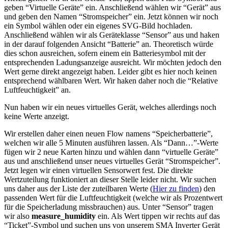
geben “Virtuelle Geräte” ein. Anschließend wählen wir “Gerät” aus
und geben den Namen “Stromspeicher” ein. Jetzt können wir noch
ein Symbol wählen oder ein eigenes SVG-Bild hochladen.
Anschließend wählen wir als Geräteklasse “Sensor” aus und haken
in der darauf folgenden Ansicht “Batterie” an. Theoretisch würde
dies schon ausreichen, sofern einem ein Batteriesymbol mit der
entsprechenden Ladungsanzeige ausreicht. Wir möchten jedoch den
Wert gerne direkt angezeigt haben. Leider gibt es hier noch keinen
entsprechend wählbaren Wert. Wir haken daher noch die “Relative
Luftfeuchtigkeit” an.
Nun haben wir ein neues virtuelles Gerät, welches allerdings noch
keine Werte anzeigt.
Wir erstellen daher einen neuen Flow namens “Speicherbatterie”,
welchen wir alle 5 Minuten ausführen lassen. Als “Dann…”-Werte
fügen wir 2 neue Karten hinzu und wählen dann “virtuelle Geräte”
aus und anschließend unser neues virtuelles Gerät “Stromspeicher”.
Jetzt legen wir einen virtuellen Sensorwert fest. Die direkte
Wertzuteilung funktioniert an dieser Stelle leider nicht. Wir suchen
uns daher aus der Liste der zuteilbaren Werte (
Hier zu finden
) den
passenden Wert für die Luftfeuchtigkeit (welche wir als Prozentwert
für die Speicherladung missbrauchen) aus. Unter “Sensor” tragen
wir also
measure_humidity
ein. Als Wert tippen wir rechts auf das
“Ticket”-Symbol und suchen uns von unserem SMA Inverter Gerät