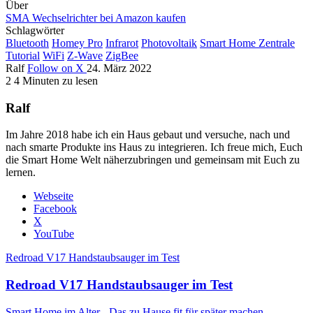
Über
SMA Wechselrichter bei Amazon kaufen
Schlagwörter
Bluetooth
Homey Pro
Infrarot
Photovoltaik
Smart Home Zentrale
Tutorial
WiFi
Z-Wave
ZigBee
Ralf
Follow on X
24. März 2022
2
4 Minuten zu lesen
Ralf
Im Jahre 2018 habe ich ein Haus gebaut und versuche, nach und
nach smarte Produkte ins Haus zu integrieren. Ich freue mich, Euch
die Smart Home Welt näherzubringen und gemeinsam mit Euch zu
lernen.
Webseite
Facebook
X
YouTube
Redroad V17 Handstaubsauger im Test
Redroad V17 Handstaubsauger im Test
Smart Home im Alter - Das zu Hause fit für später machen