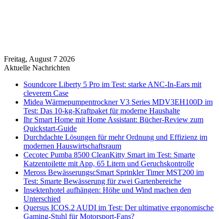
Freitag, August 7 2026
Aktuelle Nachrichten
Soundcore Liberty 5 Pro im Test: starke ANC-In-Ears mit
cleverem Case
Midea Wärmepumpentrockner V3 Series MDV3EH100D im
Test: Das 10-kg-Kraftpaket für moderne Haushalte
Ihr Smart Home mit Home Assistant: Bücher-Review zum
Quickstart-Guide
Durchdachte Lösungen für mehr Ordnung und Effizienz im
modernen Hauswirtschaftsraum
Cecotec Pumba 8500 CleanKitty Smart im Test: Smarte
Katzentoilette mit App, 65 Litern und Geruchskontrolle
Meross BewässerungscSmart Sprinkler Timer MST200 im
Test: Smarte Bewässerung für zwei Gartenbereiche
Insektenhotel aufhängen: Höhe und Wind machen den
Unterschied
Quersus ICOS.2 AUDI im Test: Der ultimative ergonomische
Gaming-Stuhl für Motorsport-Fans?